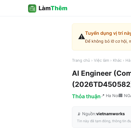
Làm
Thêm
Tuyển dụng vị trí nà
⚠️
Để không bỏ lỡ cơ hội, 
Trang chủ
›
Việc làm
›
Khác
›
Hà
AI Engineer (Com
(2026TD450582
📍
Ha Noi
🏢
NG
Thỏa thuận
📡 Nguồn:
vietnamworks
Tin này đã tạm đóng, thông tin đư