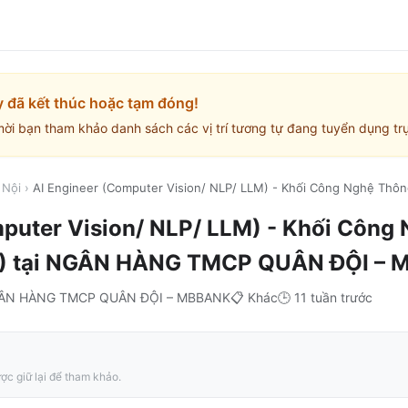
y đã kết thúc hoặc tạm đóng!
mời bạn tham khảo danh sách các vị trí tương tự đang tuyển dụng trự
 Nội
›
AI Engineer (Computer Vision/ NLP/ LLM) - Khối Công Nghệ Thô
puter Vision/ NLP/ LLM) - Khối Công
)
tại
NGÂN HÀNG TMCP QUÂN ĐỘI – 
ÂN HÀNG TMCP QUÂN ĐỘI – MBBANK
📋
Khác
🕒
11 tuần trước
ợc giữ lại để tham khảo.