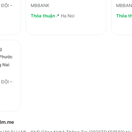
ĐỘI –
MBBANK
MBBAN
Thỏa thuận
📍
Ha Noi
Thỏa t
g
 Phước
 Nai
ĐỘI –
hêm.me