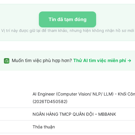
Tin đã tạm đóng
Vị trí này được giữ lại để tham khảo, nhưng hiện không nhận hồ sơ mới
Muốn tìm việc phù hợp hơn?
Thử AI tìm việc miễn phí →
AI Engineer (Computer Vision/ NLP/ LLM) - Khối C
(2026TD450582)
NGÂN HÀNG TMCP QUÂN ĐỘI – MBBANK
Thỏa thuận