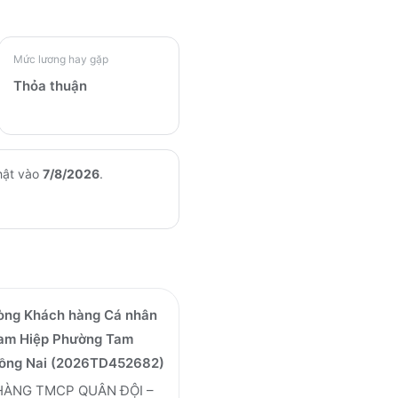
Mức lương hay gặp
Thỏa thuận
hật vào
7/8/2026
.
òng Khách hàng Cá nhân
Tam Hiệp Phường Tam
Đồng Nai (2026TD452682)
HÀNG TMCP QUÂN ĐỘI –