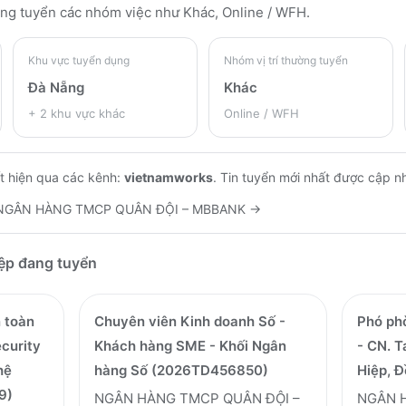
ng tuyển các nhóm việc như Khác, Online / WFH
.
Khu vực tuyển dụng
Nhóm vị trí thường tuyển
Đà Nẵng
Khác
+
2
khu vực khác
Online / WFH
t hiện qua các kênh:
vietnamworks
.
Tin tuyển mới nhất được cập n
NGÂN HÀNG TMCP QUÂN ĐỘI – MBBANK
→
iệp đang tuyển
 toàn
Chuyên viên Kinh doanh Số -
Phó ph
ecurity
Khách hàng SME - Khối Ngân
- CN. 
hệ
hàng Số (2026TD456850)
Hiệp, 
9)
NGÂN HÀNG TMCP QUÂN ĐỘI –
NGÂN 