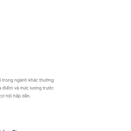
rí trong ngành
khác
thường
a điểm và mức lương trước
cơ hội hấp dẫn.