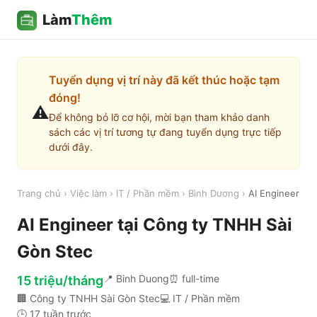
Làm
Thêm
Tuyển dụng vị trí này đã kết thúc hoặc tạm
đóng!
⚠️
Để không bỏ lỡ cơ hội, mời bạn tham khảo danh
sách các vị trí tương tự đang tuyển dụng trực tiếp
dưới đây.
Trang chủ
›
Việc làm
›
IT / Phần mềm
›
Bình Dương
›
AI Engineer
AI Engineer
tại
Công ty TNHH Sài
Gòn Stec
📍
Binh Duong
⏰
full-time
15 triệu/tháng
🏢
Công ty TNHH Sài Gòn Stec
💻
IT / Phần mềm
🕒
17 tuần trước