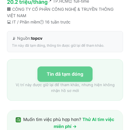
📍
TP.HCM
⏰
full-time
20.2 triệu/tháng
🏢
CÔNG TY CỔ PHẦN CÔNG NGHỆ & TRUYỀN THÔNG
VIỆT NAM
💻
IT / Phần mềm
🕒
16 tuần trước
📡 Nguồn:
topcv
Tin này đã tạm đóng, thông tin được giữ lại để tham khảo.
Tin đã tạm đóng
Vị trí này được giữ lại để tham khảo, nhưng hiện không
nhận hồ sơ mới
Muốn tìm việc phù hợp hơn?
Thử AI tìm việc
miễn phí →