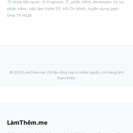
Từ khóa liên quan:
AI Engineer
,
IT, phần mềm, developer, kỹ sư
phần mềm
, việc làm thêm
TP. Hồ Chí Minh
, tuyển dụng part-
time
TP.HCM
©
2026
LàmThêm.me
. Dữ liệu tổng hợp từ nhiều nguồn, chỉ mang tính
tham khảo.
LàmThêm.me