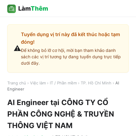
Làm
Thêm
Tuyển dụng vị trí này đã kết thúc hoặc tạm
đóng!
⚠️
Để không bỏ lỡ cơ hội, mời bạn tham khảo danh
sách các vị trí tương tự đang tuyển dụng trực tiếp
dưới đây.
Trang chủ
›
Việc làm
›
IT / Phần mềm
›
TP. Hồ Chí Minh
›
AI
Engineer
AI Engineer
tại
CÔNG TY CỔ
PHẦN CÔNG NGHỆ & TRUYỀN
THÔNG VIỆT NAM