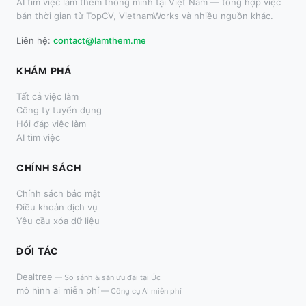
AI tìm việc làm thêm thông minh tại Việt Nam — tổng hợp việc
bán thời gian từ TopCV, VietnamWorks và nhiều nguồn khác.
Liên hệ:
contact@lamthem.me
KHÁM PHÁ
Tất cả việc làm
Công ty tuyển dụng
Hỏi đáp việc làm
AI tìm việc
CHÍNH SÁCH
Chính sách bảo mật
Điều khoản dịch vụ
Yêu cầu xóa dữ liệu
ĐỐI TÁC
Dealtree
—
So sánh & săn ưu đãi tại Úc
mô hình ai miễn phí
—
Công cụ AI miễn phí