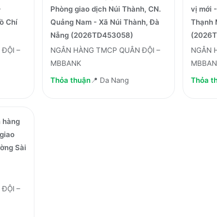
-
Phòng giao dịch Núi Thành, CN.
vị mới 
ồ Chí
Quảng Nam - Xã Núi Thành, Đà
Thạnh M
Nẵng (2026TD453058)
(2026
ĐỘI –
NGÂN HÀNG TMCP QUÂN ĐỘI –
NGÂN 
MBBANK
MBBAN
Thỏa thuận
📍
Da Nang
Thỏa t
 hàng
giao
ường Sài
ĐỘI –