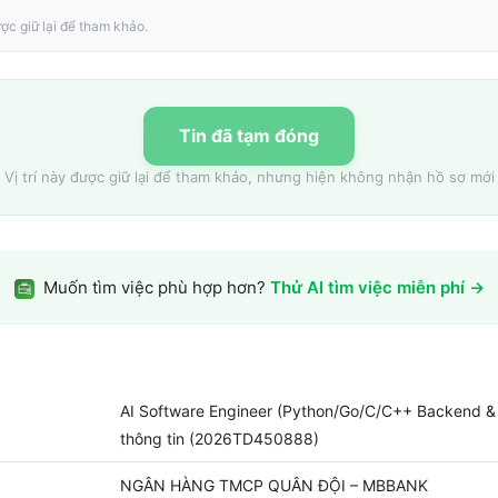
ợc giữ lại để tham khảo.
Tin đã tạm đóng
Vị trí này được giữ lại để tham khảo, nhưng hiện không nhận hồ sơ mới
Muốn tìm việc phù hợp hơn?
Thử AI tìm việc miễn phí →
AI Software Engineer (Python/Go/C/C++ Backend & 
thông tin (2026TD450888)
NGÂN HÀNG TMCP QUÂN ĐỘI – MBBANK