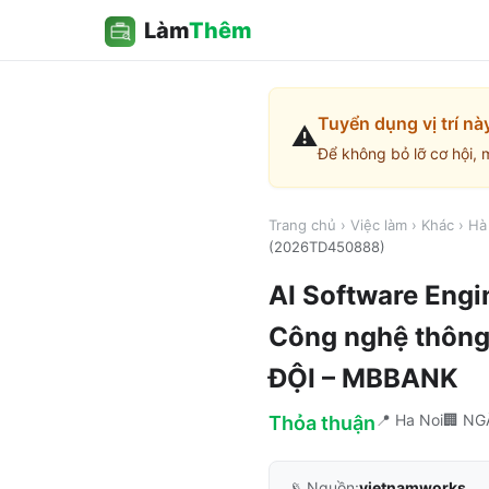
Làm
Thêm
Tuyển dụng vị trí nà
⚠️
Để không bỏ lỡ cơ hội, 
Trang chủ
›
Việc làm
›
Khác
›
Hà
(2026TD450888)
AI Software Engi
Công nghệ thôn
ĐỘI – MBBANK
📍
Ha Noi
🏢
NG
Thỏa thuận
📡 Nguồn:
vietnamworks