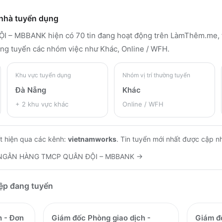
 nhà tuyển dụng
ỘI – MBBANK
hiện có 70 tin đang hoạt động trên LàmThêm.me
,
ng tuyển các nhóm việc như Khác, Online / WFH
.
Khu vực tuyển dụng
Nhóm vị trí thường tuyển
Đà Nẵng
Khác
+
2
khu vực khác
Online / WFH
t hiện qua các kênh:
vietnamworks
.
Tin tuyển mới nhất được cập n
NGÂN HÀNG TMCP QUÂN ĐỘI – MBBANK
→
iệp đang tuyển
h - Đơn
Giám đốc Phòng giao dịch -
Giám đ