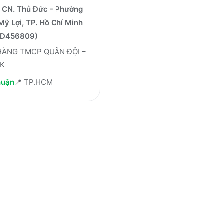
- CN. Thủ Đức - Phường
ỹ Lợi, TP. Hồ Chí Minh
TD456809)
HÀNG TMCP QUÂN ĐỘI –
K
huận
📍
TP.HCM