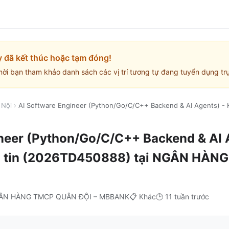
y đã kết thúc hoặc tạm đóng!
mời bạn tham khảo danh sách các vị trí tương tự đang tuyển dụng trự
 Nội
›
AI Software Engineer (Python/Go/C/C++ Backend & AI Agents) - 
neer (Python/Go/C/C++ Backend & AI A
g tin (2026TD450888)
tại
NGÂN HÀNG
ÂN HÀNG TMCP QUÂN ĐỘI – MBBANK
📋
Khác
🕒
11 tuần trước