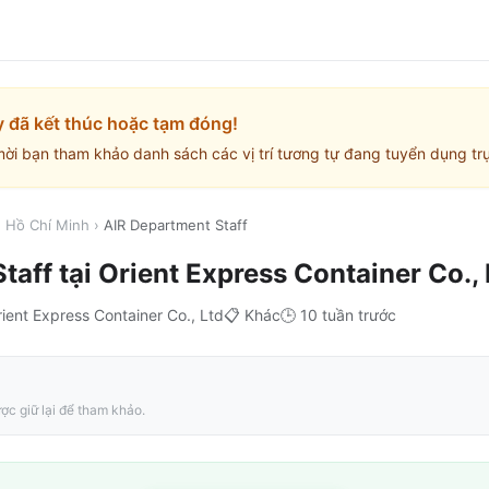
y đã kết thúc hoặc tạm đóng!
mời bạn tham khảo danh sách các vị trí tương tự đang tuyển dụng trự
. Hồ Chí Minh
›
AIR Department Staff
taff
tại
Orient Express Container Co., 
ient Express Container Co., Ltd
📋
Khác
🕒
10 tuần trước
ợc giữ lại để tham khảo.