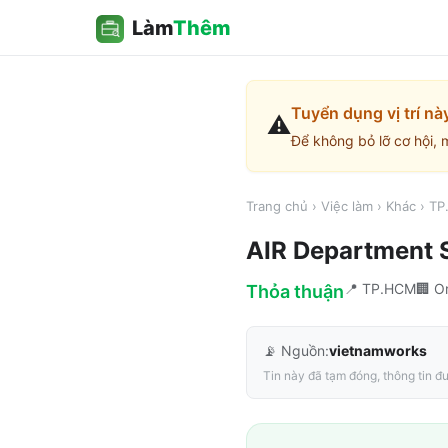
Làm
Thêm
Tuyển dụng vị trí nà
⚠️
Để không bỏ lỡ cơ hội, 
Trang chủ
›
Việc làm
›
Khác
›
TP
AIR Department S
📍
TP.HCM
🏢
Or
Thỏa thuận
📡 Nguồn:
vietnamworks
Tin này đã tạm đóng, thông tin đư