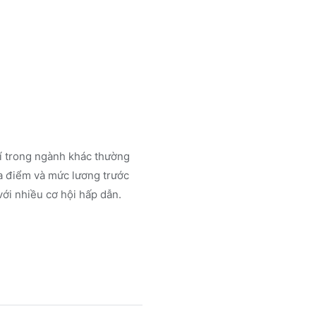
rí trong ngành
khác
thường
a điểm và mức lương trước
ới nhiều cơ hội hấp dẫn.