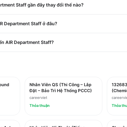
tment Staff gần đây thay đổi thế nào?
IR Department Staff ở đâu?
ển AIR Department Staff?
ound
Nhân Viên QS (Thi Công – Lắp
132683
Đặt – Bảo Trì Hệ Thống PCCC)
(Chemi
careerviet
careervi
Thỏa thuận
Thỏa th