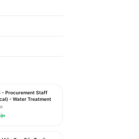
 - Procurement Staff
cal) - Water Treatment
et
uận