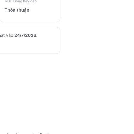
Mức lương hay gặp
Thỏa thuận
hật vào
24/7/2026
.