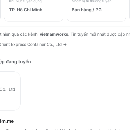
Khu vực tuyển dụng
Nhóm vị trí thường tuyển
TP. Hồ Chí Minh
Bán hàng / PG
t hiện qua các kênh:
vietnamworks
.
Tin tuyển mới nhất được cập n
Orient Express Container Co., Ltd
→
iệp đang tuyển
Co., Ltd
hêm.me