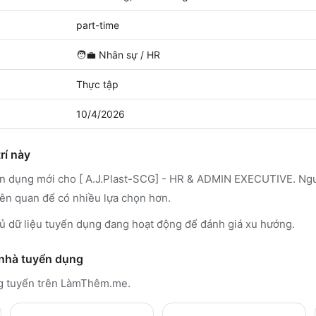
part-time
🧑‍💼
Nhân sự / HR
Thực tập
10/4/2026
rí này
ển dụng mới cho [ A.J.Plast-SCG] - HR & ADMIN EXECUTIVE. Ngư
iên quan để có nhiều lựa chọn hơn.
 dữ liệu tuyển dụng đang hoạt động để đánh giá xu hướng.
 nhà tuyển dụng
g tuyển trên LàmThêm.me
.