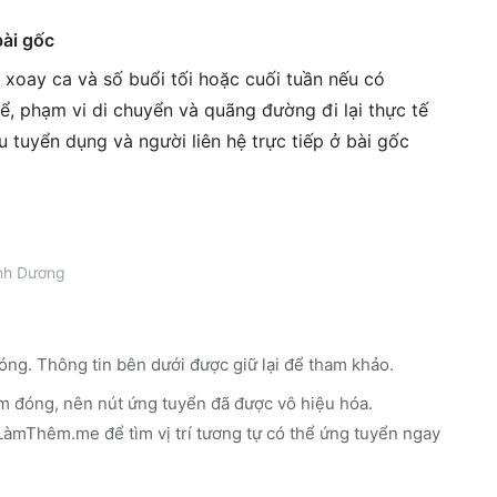
bài gốc
h xoay ca và số buổi tối hoặc cuối tuần nếu có
ể, phạm vi di chuyển và quãng đường đi lại thực tế
êu tuyển dụng và người liên hệ trực tiếp ở bài gốc
nh Dương
óng. Thông tin bên dưới được giữ lại để tham khảo.
m đóng, nên nút ứng tuyển đã được vô hiệu hóa.
n LàmThêm.me
để tìm vị trí tương tự có thể ứng tuyển ngay