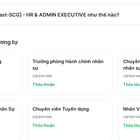
.Plast-SCG] - HR & ADMIN EXECUTIVE như thế nào?
ơng tự
g
Trưởng phòng Hành chính nhân
Chuyên
sự
nhân s
careerviet
careervi
Thỏa thuận
Thỏa th
hân Sự
Chuyên viên Tuyển dụng
Nhân V
careerviet
careervi
Thỏa thuận
Thỏa th