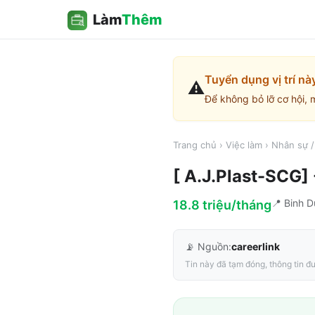
Làm
Thêm
Tuyển dụng vị trí nà
⚠️
Để không bỏ lỡ cơ hội, 
Trang chủ
›
Việc làm
›
Nhân sự 
[ A.J.Plast-SCG
📍
Binh 
18.8 triệu/tháng
📡 Nguồn:
careerlink
Tin này đã tạm đóng, thông tin đư