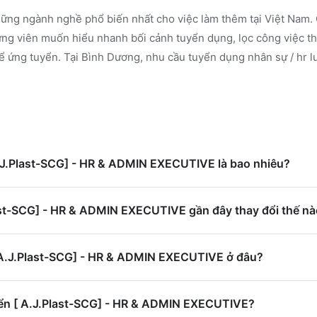
ững ngành nghề phổ biến nhất cho việc làm thêm tại Việt Nam. 
g viên muốn hiểu nhanh bối cảnh tuyển dụng, lọc công việc th
ể ứng tuyển.
Tại Bình Dương, nhu cầu tuyển dụng nhân sự / hr l
A.J.Plast-SCG] - HR & ADMIN EXECUTIVE là bao nhiêu?
ast-SCG] - HR & ADMIN EXECUTIVE gần đây thay đổi thế n
[ A.J.Plast-SCG] - HR & ADMIN EXECUTIVE ở đâu?
ển [ A.J.Plast-SCG] - HR & ADMIN EXECUTIVE?