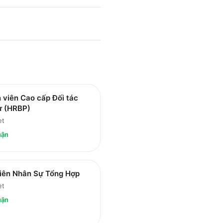
 viên Cao cấp Đối tác
ự (HRBP)
et
uận
iên Nhân Sự Tổng Hợp
et
uận