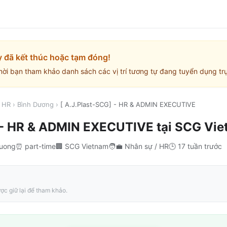
y đã kết thúc hoặc tạm đóng!
mời bạn tham khảo danh sách các vị trí tương tự đang tuyển dụng trự
/ HR
›
Bình Dương
›
[ A.J.Plast-SCG] - HR & ADMIN EXECUTIVE
] - HR & ADMIN EXECUTIVE
tại
SCG Vie
Duong
⏰
part-time
🏢
SCG Vietnam
🧑‍💼
Nhân sự / HR
🕒
17 tuần trước
ợc giữ lại để tham khảo.