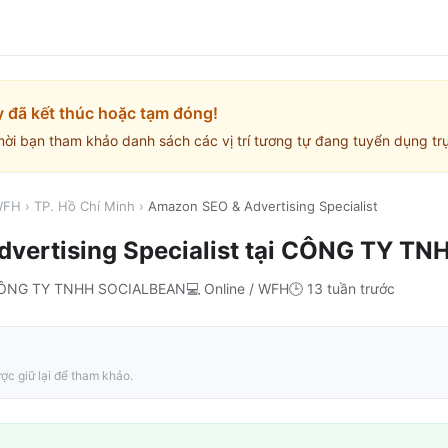
y đã kết thúc hoặc tạm đóng!
mời bạn tham khảo danh sách các vị trí tương tự đang tuyển dụng trự
 WFH
›
TP. Hồ Chí Minh
›
Amazon SEO & Advertising Specialist
ertising Specialist
tại
CÔNG TY TN
ÔNG TY TNHH SOCIALBEAN
💻
Online / WFH
🕒
13 tuần trước
ợc giữ lại để tham khảo.