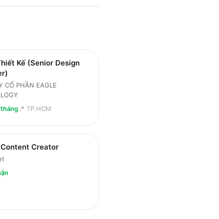
hiết Kế (Senior Design
er)
Y CỔ PHẦN EAGLE
OLOGY
/tháng
📍
TP.HCM
 Content Creator
et
uận