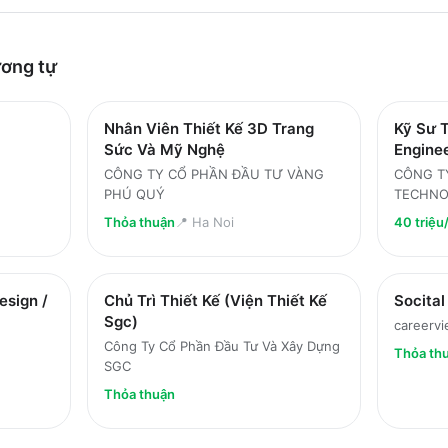
ơng tự
Nhân Viên Thiết Kế 3D Trang
Kỹ Sư T
Sức Và Mỹ Nghệ
Engine
CÔNG TY CỔ PHẦN ĐẦU TƯ VÀNG
CÔNG T
PHÚ QUÝ
TECHN
Thỏa thuận
📍
Ha Noi
40 triệu
esign /
Chủ Trì Thiết Kế (Viện Thiết Kế
Socital
Sgc)
careervi
Công Ty Cổ Phần Đầu Tư Và Xây Dựng
Thỏa th
SGC
Thỏa thuận