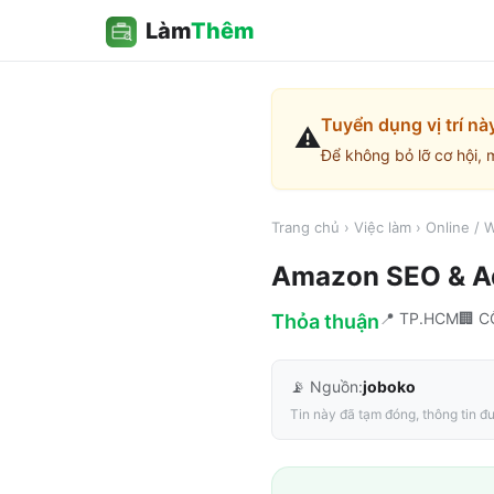
Làm
Thêm
Tuyển dụng vị trí nà
⚠️
Để không bỏ lỡ cơ hội, 
Trang chủ
›
Việc làm
›
Online /
Amazon SEO & Adv
📍
TP.HCM
🏢
C
Thỏa thuận
📡 Nguồn:
joboko
Tin này đã tạm đóng, thông tin đư