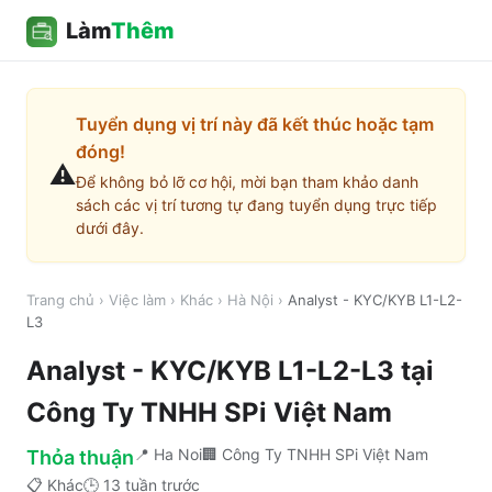
Làm
Thêm
Tuyển dụng vị trí này đã kết thúc hoặc tạm
đóng!
⚠️
Để không bỏ lỡ cơ hội, mời bạn tham khảo danh
sách các vị trí tương tự đang tuyển dụng trực tiếp
dưới đây.
Trang chủ
›
Việc làm
›
Khác
›
Hà Nội
›
Analyst - KYC/KYB L1-L2-
L3
Analyst - KYC/KYB L1-L2-L3
tại
Công Ty TNHH SPi Việt Nam
📍
Ha Noi
🏢
Công Ty TNHH SPi Việt Nam
Thỏa thuận
📋
Khác
🕒
13 tuần trước