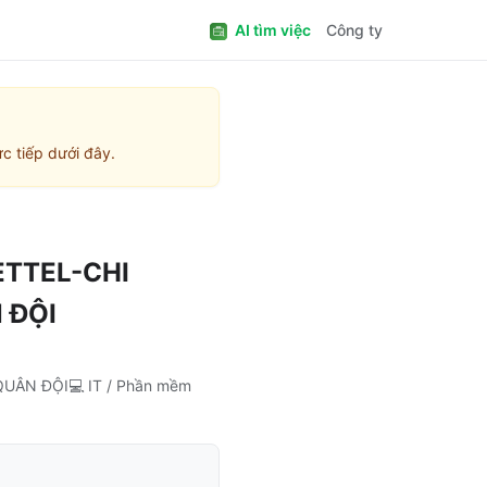
AI tìm việc
Công ty
c tiếp dưới đây.
ETTEL-CHI
 ĐỘI
QUÂN ĐỘI
💻
IT / Phần mềm