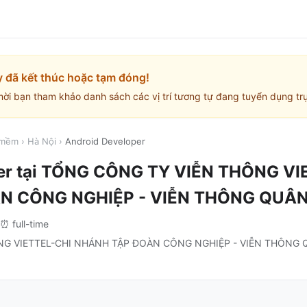
y đã kết thúc hoặc tạm đóng!
mời bạn tham khảo danh sách các vị trí tương tự đang tuyển dụng trự
 mềm
›
Hà Nội
›
Android Developer
er
tại
TỔNG CÔNG TY VIỄN THÔNG VI
N CÔNG NGHIỆP - VIỄN THÔNG QUÂN
⏰
full-time
G VIETTEL-CHI NHÁNH TẬP ĐOÀN CÔNG NGHIỆP - VIỄN THÔNG 