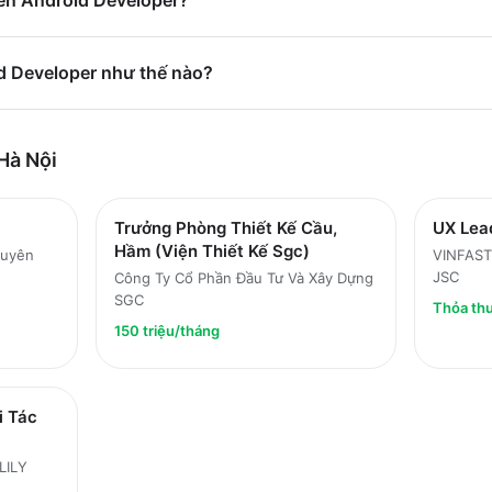
ển Android Developer?
id Developer như thế nào?
Hà Nội
Trưởng Phòng Thiết Kế Cầu,
UX Lea
Hầm (Viện Thiết Kế Sgc)
guyên
VINFAS
JSC
Công Ty Cổ Phần Đầu Tư Và Xây Dựng
SGC
Thỏa th
150 triệu/tháng
i Tác
LILY