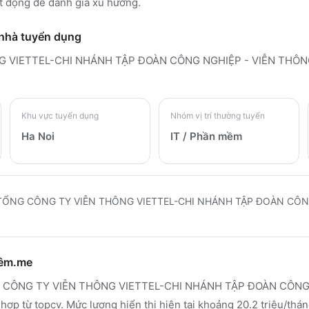
t động để đánh giá xu hướng.
 nhà tuyển dụng
 VIETTEL-CHI NHÁNH TẬP ĐOÀN CÔNG NGHIỆP - VIỄN THÔN
Khu vực tuyển dụng
Nhóm vị trí thường tuyển
Ha Noi
IT / Phần mềm
TỔNG CÔNG TY VIỄN THÔNG VIETTEL-CHI NHÁNH TẬP ĐOÀN CÔN
hêm.me
ỔNG CÔNG TY VIỄN THÔNG VIETTEL-CHI NHÁNH TẬP ĐOÀN CÔNG
 hợp từ topcv. Mức lương hiển thị hiện tại khoảng 20.2 triệu/th