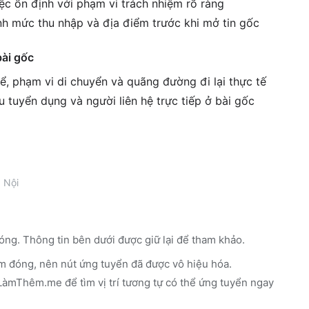
ệc ổn định với phạm vi trách nhiệm rõ ràng
h mức thu nhập và địa điểm trước khi mở tin gốc
bài gốc
ể, phạm vi di chuyển và quãng đường đi lại thực tế
êu tuyển dụng và người liên hệ trực tiếp ở bài gốc
 Nội
óng. Thông tin bên dưới được giữ lại để tham khảo.
m đóng, nên nút ứng tuyển đã được vô hiệu hóa.
n LàmThêm.me
để tìm vị trí tương tự có thể ứng tuyển ngay