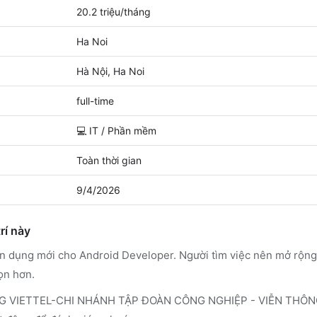
20.2 triệu/tháng
Ha Noi
Hà Nội, Ha Noi
full-time
💻
IT / Phần mềm
Toàn thời gian
9/4/2026
rí này
ển dụng mới cho Android Developer. Người tìm việc nên mở rộn
ọn hơn.
 VIETTEL-CHI NHÁNH TẬP ĐOÀN CÔNG NGHIỆP - VIỄN THÔNG 