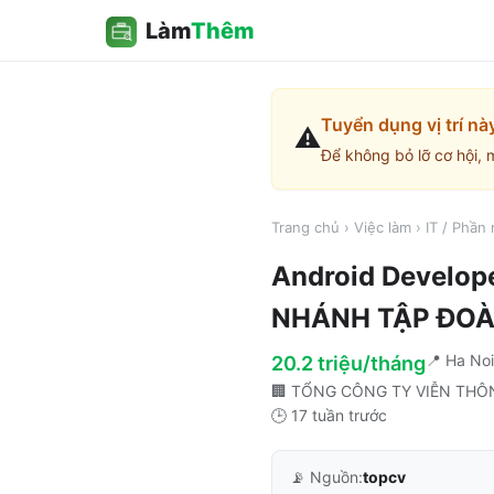
Làm
Thêm
Tuyển dụng vị trí nà
⚠️
Để không bỏ lỡ cơ hội, 
Trang chủ
›
Việc làm
›
IT / Phần
Android Develop
NHÁNH TẬP ĐOÀ
📍
Ha Noi
20.2 triệu/tháng
🏢
TỔNG CÔNG TY VIỄN THÔN
🕒
17 tuần trước
📡 Nguồn:
topcv