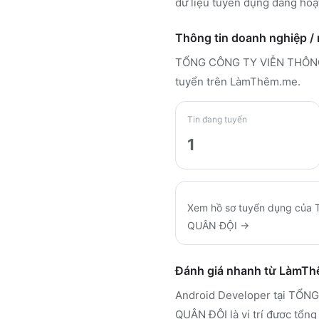
dữ liệu tuyển dụng đang hoạ
Thông tin doanh nghiệp /
TỔNG CÔNG TY VIỄN THÔNG
tuyển trên LàmThêm.me
.
Tin đang tuyển
1
Xem hồ sơ tuyển dụng của
QUÂN ĐỘI
→
Đánh giá nhanh từ LàmT
Android Developer tại T
QUÂN ĐỘI là vị trí được tổng