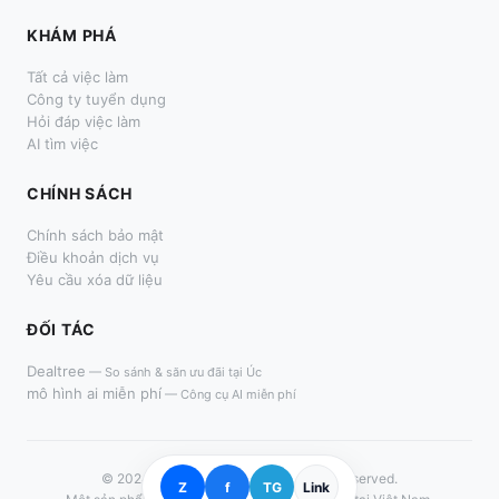
KHÁM PHÁ
Tất cả việc làm
Công ty tuyển dụng
Hỏi đáp việc làm
AI tìm việc
CHÍNH SÁCH
Chính sách bảo mật
Điều khoản dịch vụ
Yêu cầu xóa dữ liệu
ĐỐI TÁC
Dealtree
—
So sánh & săn ưu đãi tại Úc
mô hình ai miễn phí
—
Công cụ AI miễn phí
© 2024–
2026
LàmThêm.me. All rights reserved.
Z
f
TG
Link