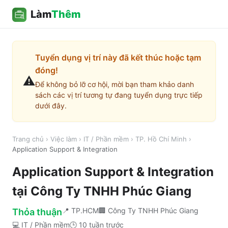
Làm
Thêm
Tuyển dụng vị trí này đã kết thúc hoặc tạm
đóng!
⚠️
Để không bỏ lỡ cơ hội, mời bạn tham khảo danh
sách các vị trí tương tự đang tuyển dụng trực tiếp
dưới đây.
Trang chủ
›
Việc làm
›
IT / Phần mềm
›
TP. Hồ Chí Minh
›
Application Support & Integration
Application Support & Integration
tại
Công Ty TNHH Phúc Giang
📍
TP.HCM
🏢
Công Ty TNHH Phúc Giang
Thỏa thuận
💻
IT / Phần mềm
🕒
10 tuần trước