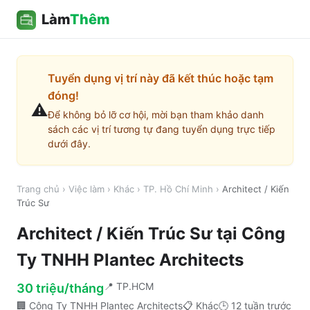
Làm
Thêm
Tuyển dụng vị trí này đã kết thúc hoặc tạm
đóng!
⚠️
Để không bỏ lỡ cơ hội, mời bạn tham khảo danh
sách các vị trí tương tự đang tuyển dụng trực tiếp
dưới đây.
Trang chủ
›
Việc làm
›
Khác
›
TP. Hồ Chí Minh
›
Architect / Kiến
Trúc Sư
Architect / Kiến Trúc Sư
tại
Công
Ty TNHH Plantec Architects
📍
TP.HCM
30 triệu/tháng
🏢
Công Ty TNHH Plantec Architects
📋
Khác
🕒
12 tuần trước