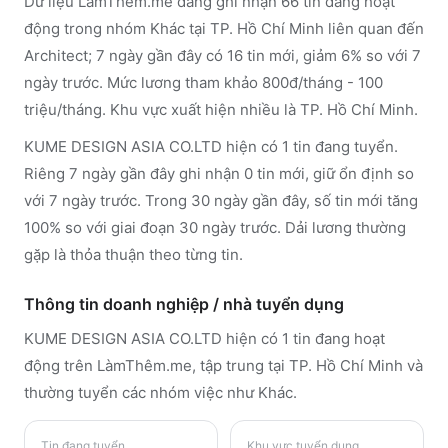
Dữ liệu LàmThêm.me đang ghi nhận 66 tin đang hoạt
động trong nhóm Khác tại TP. Hồ Chí Minh liên quan đến
Architect; 7 ngày gần đây có 16 tin mới, giảm 6% so với 7
ngày trước. Mức lương tham khảo 800đ/tháng - 100
triệu/tháng. Khu vực xuất hiện nhiều là TP. Hồ Chí Minh.
KUME DESIGN ASIA CO.LTD hiện có 1 tin đang tuyển.
Riêng 7 ngày gần đây ghi nhận 0 tin mới, giữ ổn định so
với 7 ngày trước. Trong 30 ngày gần đây, số tin mới tăng
100% so với giai đoạn 30 ngày trước. Dải lương thường
gặp là thỏa thuận theo từng tin.
Thông tin doanh nghiệp / nhà tuyển dụng
KUME DESIGN ASIA CO.LTD
hiện có 1 tin đang hoạt
động trên LàmThêm.me
, tập trung tại TP. Hồ Chí Minh
và
thường tuyển các nhóm việc như Khác
.
Tin đang tuyển
Khu vực tuyển dụng