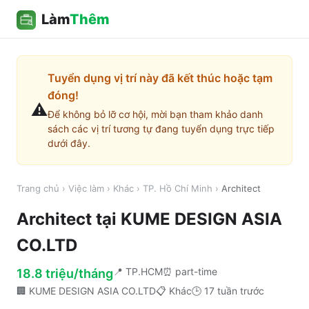
Làm
Thêm
Tuyển dụng vị trí này đã kết thúc hoặc tạm
đóng!
⚠️
Để không bỏ lỡ cơ hội, mời bạn tham khảo danh
sách các vị trí tương tự đang tuyển dụng trực tiếp
dưới đây.
Trang chủ
›
Việc làm
›
Khác
›
TP. Hồ Chí Minh
›
Architect
Architect
tại
KUME DESIGN ASIA
CO.LTD
📍
TP.HCM
⏰
part-time
18.8 triệu/tháng
🏢
KUME DESIGN ASIA CO.LTD
📋
Khác
🕒
17 tuần trước