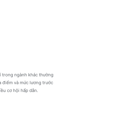
rí trong ngành
khác
thường
a điểm và mức lương trước
ều cơ hội hấp dẫn.