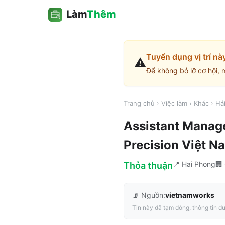
Làm
Thêm
Tuyển dụng vị trí nà
⚠️
Để không bỏ lỡ cơ hội, 
Trang chủ
›
Việc làm
›
Khác
›
Hả
Assistant Manage
Precision Việt N
📍
Hai Phong
🏢
Thỏa thuận
📡 Nguồn:
vietnamworks
Tin này đã tạm đóng, thông tin đư