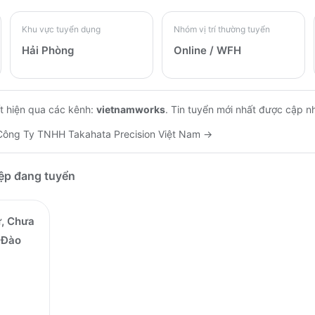
Khu vực tuyển dụng
Nhóm vị trí thường tuyển
Hải Phòng
Online / WFH
t hiện qua các kênh:
vietnamworks
.
Tin tuyển mới nhất được cập n
Công Ty TNHH Takahata Precision Việt Nam
→
iệp đang tuyển
ữ, Chưa
 Đào