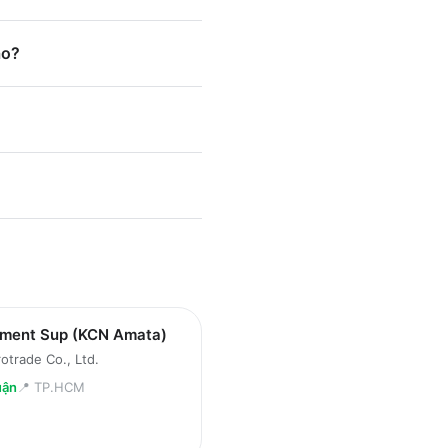
ào?
tment Sup (KCN Amata)
otrade Co., Ltd.
uận
📍
TP.HCM