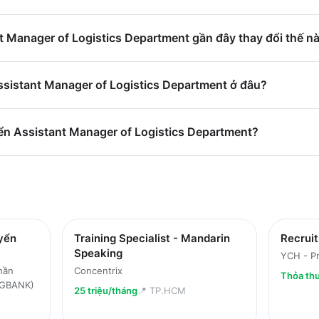
t Manager of Logistics Department gần đây thay đổi thế n
ssistant Manager of Logistics Department ở đâu?
ển Assistant Manager of Logistics Department?
yển
Training Specialist - Mandarin
Recrui
Speaking
YCH - Pr
hần
Concentrix
Thỏa th
(PGBANK)
25 triệu/tháng
📍
TP.HCM