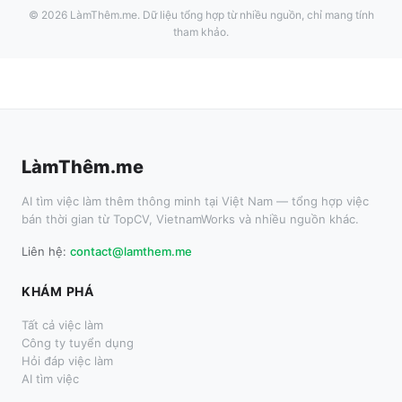
©
2026
LàmThêm.me
. Dữ liệu tổng hợp từ nhiều nguồn, chỉ mang tính
tham khảo.
LàmThêm.me
AI tìm việc làm thêm thông minh tại Việt Nam — tổng hợp việc
bán thời gian từ TopCV, VietnamWorks và nhiều nguồn khác.
Liên hệ:
contact@lamthem.me
KHÁM PHÁ
Tất cả việc làm
Công ty tuyển dụng
Hỏi đáp việc làm
AI tìm việc