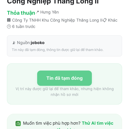
Công Nghiệp Thăng Long II
📍
Hưng Yên
Thỏa thuận
🏢
Công Ty TNHH Khu Công Nghiệp Thăng Long II
📋
Khác
🕒
6 tuần trước
📡 Nguồn:
joboko
Tin này đã tạm đóng, thông tin được giữ lại để tham khảo.
Tin đã tạm đóng
Vị trí này được giữ lại để tham khảo, nhưng hiện không
nhận hồ sơ mới
Muốn tìm việc phù hợp hơn?
Thử AI tìm việc