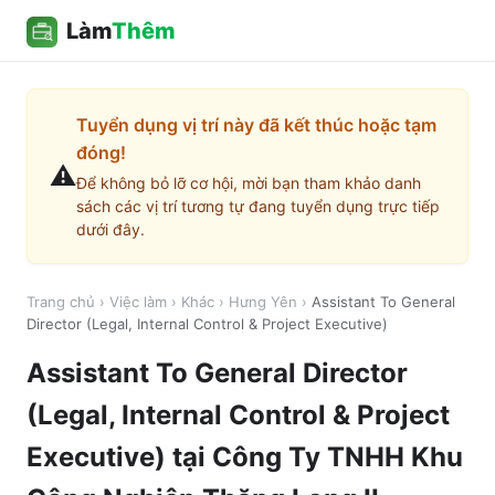
Làm
Thêm
Tuyển dụng vị trí này đã kết thúc hoặc tạm
đóng!
⚠️
Để không bỏ lỡ cơ hội, mời bạn tham khảo danh
sách các vị trí tương tự đang tuyển dụng trực tiếp
dưới đây.
Trang chủ
›
Việc làm
›
Khác
›
Hưng Yên
›
Assistant To General
Director (Legal, Internal Control & Project Executive)
Assistant To General Director
(Legal, Internal Control & Project
Executive)
tại
Công Ty TNHH Khu