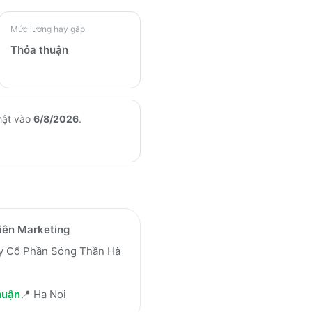
Mức lương hay gặp
Thỏa thuận
hật vào
6/8/2026
.
iên Marketing
y Cổ Phần Sóng Thần Hà
huận
📍
Ha Noi