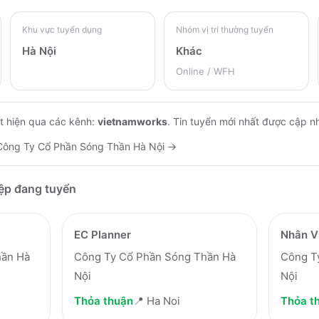
Khu vực tuyển dụng
Nhóm vị trí thường tuyển
Hà Nội
Khác
Online / WFH
t hiện qua các kênh:
vietnamworks
.
Tin tuyển mới nhất được cập n
Công Ty Cổ Phần Sóng Thần Hà Nội
→
iệp đang tuyển
EC Planner
Nhân V
hần Hà
Công Ty Cổ Phần Sóng Thần Hà
Công T
Nội
Nội
Thỏa thuận
📍
Ha Noi
Thỏa t