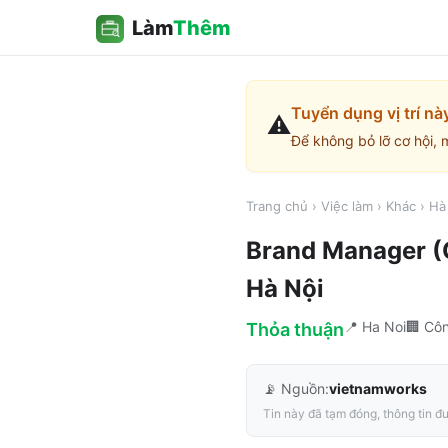
Làm
Thêm
Tuyển dụng vị trí nà
⚠️
Để không bỏ lỡ cơ hội, 
Trang chủ
›
Việc làm
›
Khác
›
Hà
Brand Manager (
Hà Nội
📍
Ha Noi
🏢
Côn
Thỏa thuận
📡 Nguồn:
vietnamworks
Tin này đã tạm đóng, thông tin đư