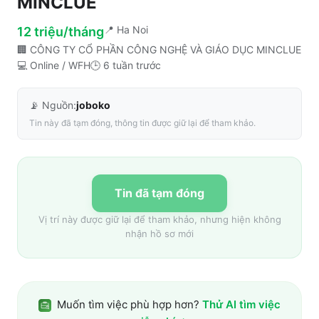
MINCLUE
📍
Ha Noi
12 triệu/tháng
🏢
CÔNG TY CỔ PHẦN CÔNG NGHỆ VÀ GIÁO DỤC MINCLUE
💻
Online / WFH
🕒
6 tuần trước
📡 Nguồn:
joboko
Tin này đã tạm đóng, thông tin được giữ lại để tham khảo.
Tin đã tạm đóng
Vị trí này được giữ lại để tham khảo, nhưng hiện không
nhận hồ sơ mới
Muốn tìm việc phù hợp hơn?
Thử AI tìm việc