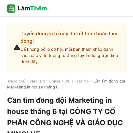
Làm
Thêm
Tuyển dụng vị trí này đã kết thúc hoặc tạm
đóng!
⚠️
Để không bỏ lỡ cơ hội, mời bạn tham khảo danh
sách các vị trí tương tự đang tuyển dụng trực tiếp
dưới đây.
Trang chủ
›
Việc làm
›
Online / WFH
›
Hà Nội
›
Cần tìm đồng đội
Marketing in house tháng 6
Cần tìm đồng đội Marketing in
house tháng 6
tại
CÔNG TY CỔ
PHẦN CÔNG NGHỆ VÀ GIÁO DỤC