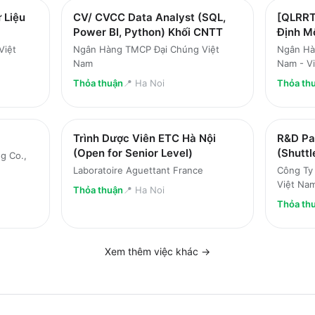
 Liệu
CV/ CVCC Data Analyst (SQL,
[QLRRT
Power BI, Python) Khối CNTT
Định Mô
Việt
Ngân Hàng TMCP Đại Chúng Việt
Ngân Hà
Nam
Nam - V
Thỏa thuận
📍
Ha Noi
Thỏa th
Trình Dược Viên ETC Hà Nội
R&D Pa
(Open for Senior Level)
(Shuttl
ng Co.,
Laboratoire Aguettant France
Công Ty 
Việt Na
Thỏa thuận
📍
Ha Noi
Thỏa th
Xem thêm việc
khác
→