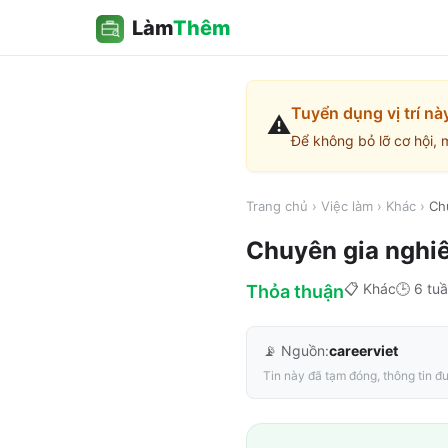
Làm
Thêm
Tuyển dụng vị trí nà
⚠️
Để không bỏ lỡ cơ hội, 
Trang chủ
›
Việc làm
›
Khác
›
Ch
Chuyên gia nghiê
📋
Khác
🕒
6 tuầ
Thỏa thuận
📡 Nguồn:
careerviet
Tin này đã tạm đóng, thông tin đư