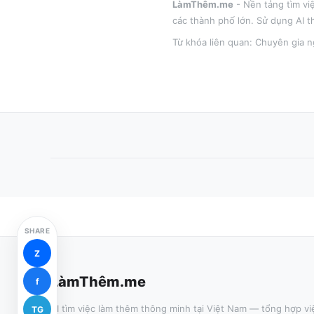
LàmThêm.me
- Nền tảng tìm vi
các thành phố lớn
. Sử dụng AI t
Từ khóa liên quan:
Chuyên gia ng
SHARE
Z
LàmThêm.me
f
AI tìm việc làm thêm thông minh tại Việt Nam — tổng hợp vi
TG