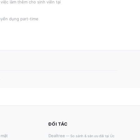
việc làm thêm cho sinh viên tại
tuyển dụng part-time
.
ĐỐI TÁC
 mật
Dealtree
—
So sánh & săn ưu đãi tại Úc