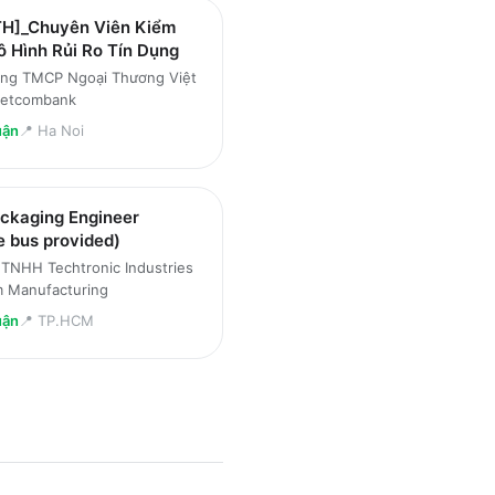
H]_Chuyên Viên Kiểm
 Hình Rủi Ro Tín Dụng
ng TMCP Ngoại Thương Việt
ietcombank
uận
📍
Ha Noi
ckaging Engineer
e bus provided)
TNHH Techtronic Industries
m Manufacturing
uận
📍
TP.HCM