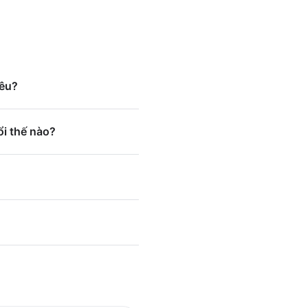
iêu?
ổi thế nào?