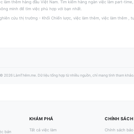
ệc làm thêm hàng đầu Việt Nam. Tìm kiếm hàng ngàn việc làm part-time, 
hông minh để tìm việc phù hợp với bạn nhất.
hiên cứu thị trường - Khối Chiến lược
,
việc làm thêm
, việc làm thêm
, 
©
2026
LàmThêm.me
. Dữ liệu tổng hợp từ nhiều nguồn, chỉ mang tính tham khảo
KHÁM PHÁ
CHÍNH SÁCH
Tất cả việc làm
Chính sách bảo
ệc bán