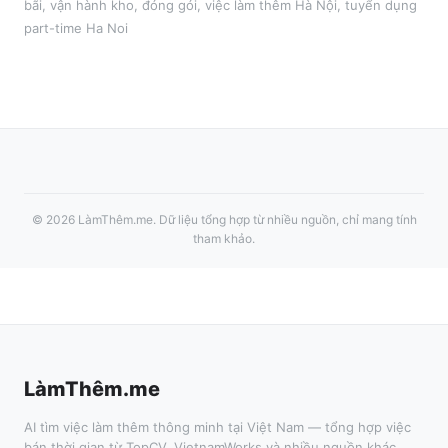
bãi, vận hành kho, đóng gói
, việc làm thêm
Hà Nội
, tuyển dụng
part-time
Ha Noi
©
2026
LàmThêm.me
. Dữ liệu tổng hợp từ nhiều nguồn, chỉ mang tính
tham khảo.
LàmThêm.me
AI tìm việc làm thêm thông minh tại Việt Nam — tổng hợp việc
bán thời gian từ TopCV, VietnamWorks và nhiều nguồn khác.