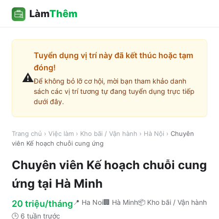
Làm
Thêm
Tuyển dụng vị trí này đã kết thúc hoặc tạm
đóng!
⚠️
Để không bỏ lỡ cơ hội, mời bạn tham khảo danh
sách các vị trí tương tự đang tuyển dụng trực tiếp
dưới đây.
Trang chủ
›
Việc làm
›
Kho bãi / Vận hành
›
Hà Nội
›
Chuyên
viên Kế hoạch chuỗi cung ứng
Chuyên viên Kế hoạch chuỗi cung
ứng
tại
Hà Minh
📍
Ha Noi
🏢
Hà Minh
📦
Kho bãi / Vận hành
20 triệu/tháng
🕒
6 tuần trước