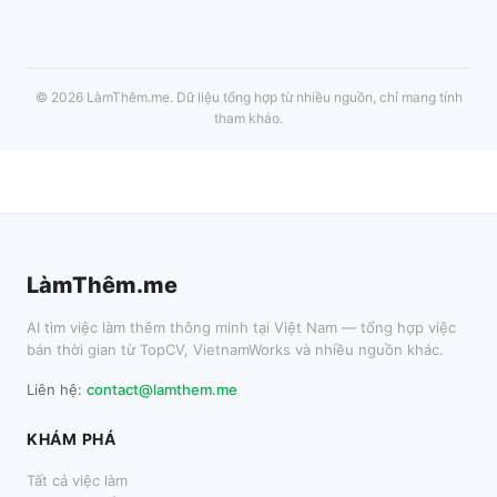
©
2026
LàmThêm.me
. Dữ liệu tổng hợp từ nhiều nguồn, chỉ mang tính
tham khảo.
LàmThêm.me
AI tìm việc làm thêm thông minh tại Việt Nam — tổng hợp việc
bán thời gian từ TopCV, VietnamWorks và nhiều nguồn khác.
Liên hệ:
contact@lamthem.me
KHÁM PHÁ
Tất cả việc làm