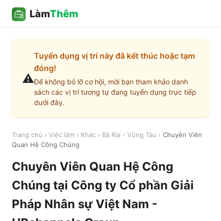
Làm
Thêm
Tuyển dụng vị trí này đã kết thúc hoặc tạm
đóng!
⚠️
Để không bỏ lỡ cơ hội, mời bạn tham khảo danh
sách các vị trí tương tự đang tuyển dụng trực tiếp
dưới đây.
Trang chủ
›
Việc làm
›
Khác
›
Bà Rịa - Vũng Tàu
›
Chuyên Viên
Quan Hệ Công Chúng
Chuyên Viên Quan Hệ Công
Chúng
tại
Công ty Cổ phần Giải
Pháp Nhân sự Việt Nam -