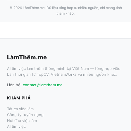
©
2026
LàmThêm.me
. Dữ liệu tổng hợp từ nhiều nguồn, chỉ mang tính
tham khảo.
LàmThêm.me
AI tìm việc làm thêm thông minh tại Việt Nam — tổng hợp việc
bán thời gian từ TopCV, VietnamWorks và nhiều nguồn khác.
Liên hệ:
contact@lamthem.me
KHÁM PHÁ
Tất cả việc làm
Công ty tuyển dụng
Hỏi đáp việc làm
AI tìm việc