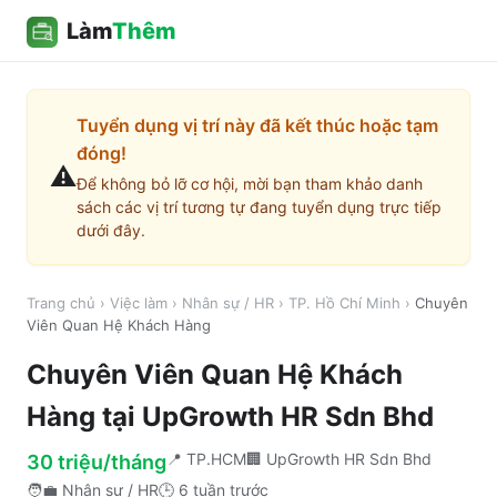
Làm
Thêm
Tuyển dụng vị trí này đã kết thúc hoặc tạm
đóng!
⚠️
Để không bỏ lỡ cơ hội, mời bạn tham khảo danh
sách các vị trí tương tự đang tuyển dụng trực tiếp
dưới đây.
Trang chủ
›
Việc làm
›
Nhân sự / HR
›
TP. Hồ Chí Minh
›
Chuyên
Viên Quan Hệ Khách Hàng
Chuyên Viên Quan Hệ Khách
Hàng
tại
UpGrowth HR Sdn Bhd
📍
TP.HCM
🏢
UpGrowth HR Sdn Bhd
30 triệu/tháng
🧑‍💼
Nhân sự / HR
🕒
6 tuần trước