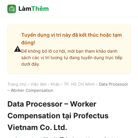
Làm
Thêm
Tuyển dụng vị trí này đã kết thúc hoặc tạm
đóng!
⚠️
Để không bỏ lỡ cơ hội, mời bạn tham khảo danh
sách các vị trí tương tự đang tuyển dụng trực tiếp
dưới đây.
Trang chủ
›
Việc làm
›
Khác
›
TP. Hồ Chí Minh
›
Data Processor
– Worker Compensation
Data Processor – Worker
Compensation
tại
Profectus
Vietnam Co. Ltd.