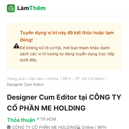
Làm
Thêm
Tuyển dụng vị trí này đã kết thúc hoặc tạm
đóng!
⚠️
Để không bỏ lỡ cơ hội, mời bạn tham khảo danh
sách các vị trí tương tự đang tuyển dụng trực tiếp
dưới đây.
Trang chủ
›
Việc làm
›
Online / WFH
›
TP. Hồ Chí Minh
›
Designer Cum Editor
Designer Cum Editor
tại
CÔNG TY
CỔ PHẦN ME HOLDING
📍
TP.HCM
Thỏa thuận
🏢
CÔNG TY CỔ PHẦN ME HOLDING
💻
Online / WFH