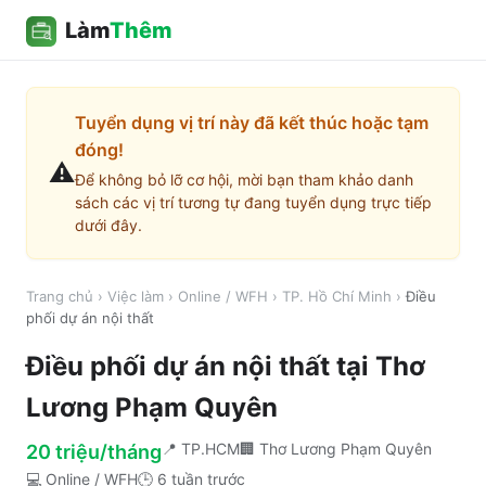
Làm
Thêm
Tuyển dụng vị trí này đã kết thúc hoặc tạm
đóng!
⚠️
Để không bỏ lỡ cơ hội, mời bạn tham khảo danh
sách các vị trí tương tự đang tuyển dụng trực tiếp
dưới đây.
Trang chủ
›
Việc làm
›
Online / WFH
›
TP. Hồ Chí Minh
›
Điều
phối dự án nội thất
Điều phối dự án nội thất
tại
Thơ
Lương Phạm Quyên
📍
TP.HCM
🏢
Thơ Lương Phạm Quyên
20 triệu/tháng
💻
Online / WFH
🕒
6 tuần trước