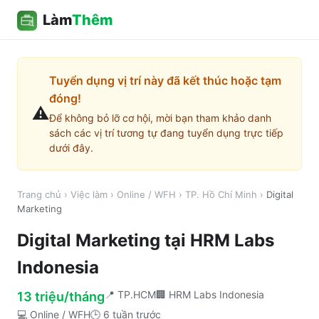
Làm
Thêm
Tuyển dụng vị trí này đã kết thúc hoặc tạm
đóng!
⚠️
Để không bỏ lỡ cơ hội, mời bạn tham khảo danh
sách các vị trí tương tự đang tuyển dụng trực tiếp
dưới đây.
Trang chủ
›
Việc làm
›
Online / WFH
›
TP. Hồ Chí Minh
›
Digital
Marketing
Digital Marketing
tại
HRM Labs
Indonesia
📍
TP.HCM
🏢
HRM Labs Indonesia
13 triệu/tháng
💻
Online / WFH
🕒
6 tuần trước