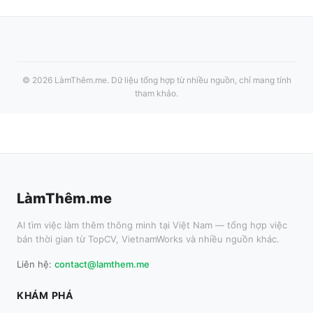
©
2026
LàmThêm.me
. Dữ liệu tổng hợp từ nhiều nguồn, chỉ mang tính
tham khảo.
LàmThêm.me
AI tìm việc làm thêm thông minh tại Việt Nam — tổng hợp việc
bán thời gian từ TopCV, VietnamWorks và nhiều nguồn khác.
Liên hệ:
contact@lamthem.me
KHÁM PHÁ