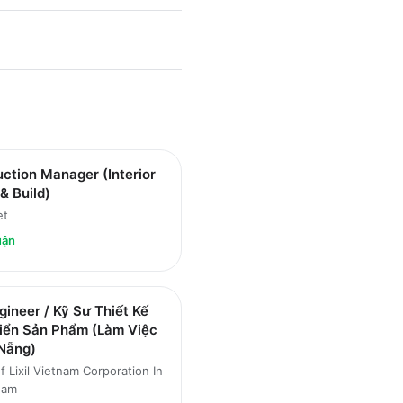
ction Manager (Interior
& Build)
et
uận
ineer / Kỹ Sư Thiết Kế
riển Sản Phẩm (Làm Việc
 Nẵng)
f Lixil Vietnam Corporation In
Nam