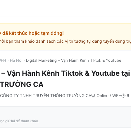
y đã kết thúc hoặc tạm đóng!
mời bạn tham khảo danh sách các vị trí tương tự đang tuyển dụng trự
 WFH
›
Hà Nội
›
Digital Marketing – Vận Hành Kênh Tiktok & Youtube
g – Vận Hành Kênh Tiktok & Youtube
tạ
 TRƯỜNG CA
CÔNG TY TNHH TRUYỀN THÔNG TRƯỜNG CA
💻
Online / WFH
🕒
6 
ợc giữ lại để tham khảo.