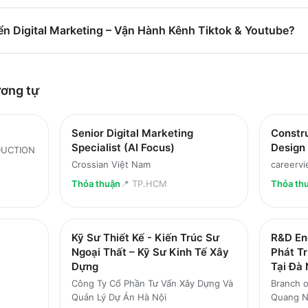
ển Digital Marketing – Vận Hành Kênh Tiktok & Youtube?
ơng tự
Senior Digital Marketing
Constru
Specialist (AI Focus)
Design 
DUCTION
Crossian Việt Nam
careervi
Thỏa thuận
📍
TP.HCM
Thỏa th
Kỹ Sư Thiết Kế - Kiến Trúc Sư
R&D Eng
Ngoại Thất – Kỹ Sư Kinh Tế Xây
Phát T
Dựng
Tại Đà
Công Ty Cổ Phần Tư Vấn Xây Dựng Và
Branch o
Quản Lý Dự Án Hà Nội
Quang 