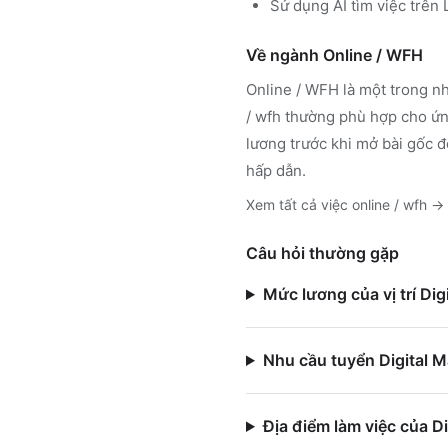
Sử dụng
AI tìm việc trê
Về ngành
Online / WFH
Online / WFH
là một trong nh
/ wfh
thường phù hợp cho ứng
lương trước khi mở bài gốc đ
hấp dẫn.
Xem tất cả việc
online / wfh
→
Câu hỏi thường gặp
Mức lương của vị trí Di
Nhu cầu tuyển Digital M
Địa điểm làm việc của D