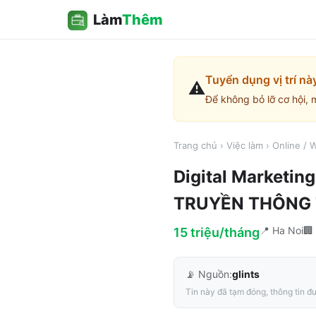
Làm
Thêm
Tuyển dụng vị trí nà
⚠️
Để không bỏ lỡ cơ hội, 
Trang chủ
›
Việc làm
›
Online /
Digital Marketin
TRUYỀN THÔNG
📍
Ha Noi
🏢
15 triệu/tháng
📡 Nguồn:
glints
Tin này đã tạm đóng, thông tin đư