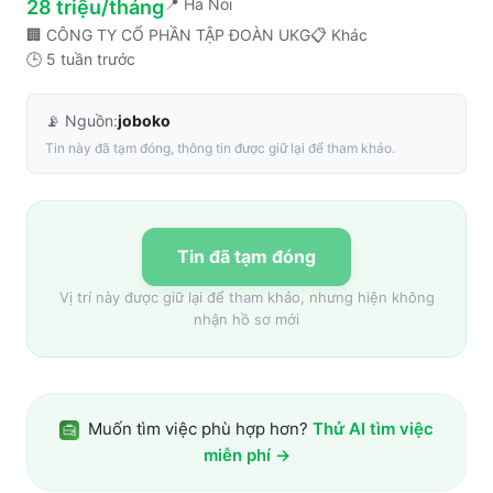
📍
Ha Noi
28 triệu/tháng
🏢
CÔNG TY CỔ PHẦN TẬP ĐOÀN UKG
📋
Khác
🕒
5 tuần trước
📡 Nguồn:
joboko
Tin này đã tạm đóng, thông tin được giữ lại để tham khảo.
Tin đã tạm đóng
Vị trí này được giữ lại để tham khảo, nhưng hiện không
nhận hồ sơ mới
Muốn tìm việc phù hợp hơn?
Thử AI tìm việc
miễn phí →