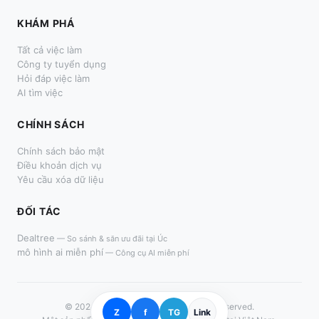
KHÁM PHÁ
Tất cả việc làm
Công ty tuyển dụng
Hỏi đáp việc làm
AI tìm việc
CHÍNH SÁCH
Chính sách bảo mật
Điều khoản dịch vụ
Yêu cầu xóa dữ liệu
ĐỐI TÁC
Dealtree
—
So sánh & săn ưu đãi tại Úc
mô hình ai miễn phí
—
Công cụ AI miễn phí
© 2024–
2026
LàmThêm.me. All rights reserved.
Z
f
TG
Link