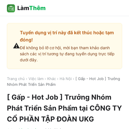
Làm
Thêm
Tuyển dụng vị trí này đã kết thúc hoặc tạm
đóng!
⚠️
Để không bỏ lỡ cơ hội, mời bạn tham khảo danh
sách các vị trí tương tự đang tuyển dụng trực tiếp
dưới đây.
Trang chủ
›
Việc làm
›
Khác
›
Hà Nội
›
[ Gấp - Hot Job ] Trưởng
Nhóm Phát Triển Sản Phẩm
[ Gấp - Hot Job ] Trưởng Nhóm
Phát Triển Sản Phẩm
tại
CÔNG TY
CỔ PHẦN TẬP ĐOÀN UKG