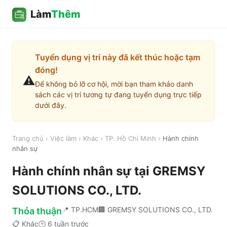
Làm
Thêm
Tuyển dụng vị trí này đã kết thúc hoặc tạm
đóng!
⚠️
Để không bỏ lỡ cơ hội, mời bạn tham khảo danh
sách các vị trí tương tự đang tuyển dụng trực tiếp
dưới đây.
Trang chủ
›
Việc làm
›
Khác
›
TP. Hồ Chí Minh
›
Hành chính
nhân sự
Hành chính nhân sự
tại
GREMSY
SOLUTIONS CO., LTD.
📍
TP.HCM
🏢
GREMSY SOLUTIONS CO., LTD.
Thỏa thuận
📋
Khác
🕒
6 tuần trước