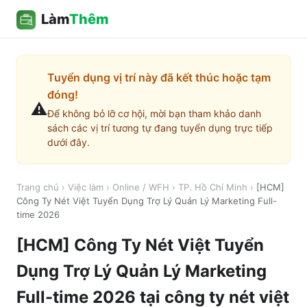
Làm
Thêm
Tuyển dụng vị trí này đã kết thúc hoặc tạm
đóng!
⚠️
Để không bỏ lỡ cơ hội, mời bạn tham khảo danh
sách các vị trí tương tự đang tuyển dụng trực tiếp
dưới đây.
Trang chủ
›
Việc làm
›
Online / WFH
›
TP. Hồ Chí Minh
›
[HCM]
Công Ty Nét Việt Tuyển Dụng Trợ Lý Quản Lý Marketing Full-
time 2026
[HCM] Công Ty Nét Việt Tuyển
Dụng Trợ Lý Quản Lý Marketing
Full-time 2026
tại
công ty nét việt