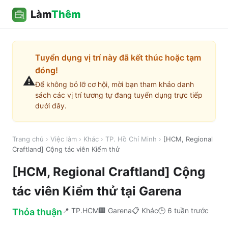
Làm
Thêm
Tuyển dụng vị trí này đã kết thúc hoặc tạm
đóng!
⚠️
Để không bỏ lỡ cơ hội, mời bạn tham khảo danh
sách các vị trí tương tự đang tuyển dụng trực tiếp
dưới đây.
Trang chủ
›
Việc làm
›
Khác
›
TP. Hồ Chí Minh
›
[HCM, Regional
Craftland] Cộng tác viên Kiểm thử
[HCM, Regional Craftland] Cộng
tác viên Kiểm thử
tại
Garena
📍
TP.HCM
🏢
Garena
📋
Khác
🕒
6 tuần trước
Thỏa thuận