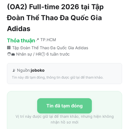
(OA2) Full-time 2026
tại
Tập
Đoàn Thể Thao Đa Quốc Gia
Adidas
📍
TP.HCM
Thỏa thuận
🏢
Tập Đoàn Thể Thao Đa Quốc Gia Adidas
🧑‍💼
Nhân sự / HR
🕒
6 tuần trước
📡 Nguồn:
joboko
Tin này đã tạm đóng, thông tin được giữ lại để tham khảo.
Tin đã tạm đóng
Vị trí này được giữ lại để tham khảo, nhưng hiện không
nhận hồ sơ mới