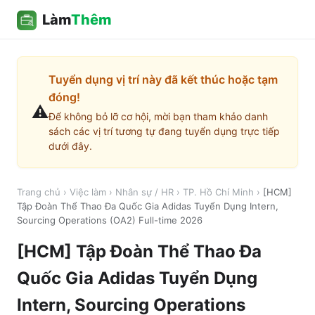
Làm
Thêm
Tuyển dụng vị trí này đã kết thúc hoặc tạm
đóng!
⚠️
Để không bỏ lỡ cơ hội, mời bạn tham khảo danh
sách các vị trí tương tự đang tuyển dụng trực tiếp
dưới đây.
Trang chủ
›
Việc làm
›
Nhân sự / HR
›
TP. Hồ Chí Minh
›
[HCM]
Tập Đoàn Thể Thao Đa Quốc Gia Adidas Tuyển Dụng Intern,
Sourcing Operations (OA2) Full-time 2026
[HCM] Tập Đoàn Thể Thao Đa
Quốc Gia Adidas Tuyển Dụng
Intern, Sourcing Operations