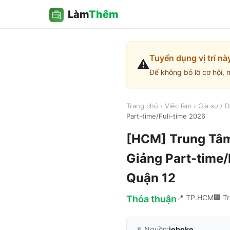
Làm
Thêm
Tuyển dụng vị trí nà
⚠️
Để không bỏ lỡ cơ hội, 
Trang chủ
›
Việc làm
›
Gia sư / 
Part-time/Full-time 2026
[HCM] Trung Tâm
Giảng Part-time/
Quận 12
📍
TP.HCM
🏢
T
Thỏa thuận
📡 Nguồn:
joboko