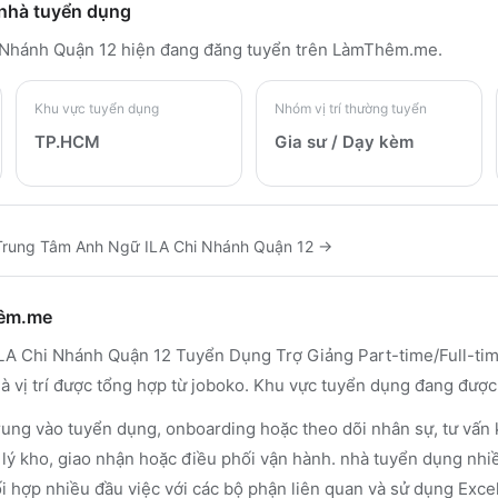
 nhà tuyển dụng
 Nhánh Quận 12
hiện đang đăng tuyển trên LàmThêm.me
.
Khu vực tuyển dụng
Nhóm vị trí thường tuyển
TP.HCM
Gia sư / Dạy kèm
Trung Tâm Anh Ngữ ILA Chi Nhánh Quận 12
→
hêm.me
A Chi Nhánh Quận 12 Tuyển Dụng Trợ Giảng Part-time/Full-tim
à vị trí được tổng hợp từ joboko. Khu vực tuyển dụng đang đượ
rung vào tuyển dụng, onboarding hoặc theo dõi nhân sự, tư vấn
n lý kho, giao nhận hoặc điều phối vận hành. nhà tuyển dụng nh
ối hợp nhiều đầu việc với các bộ phận liên quan và sử dụng Excel