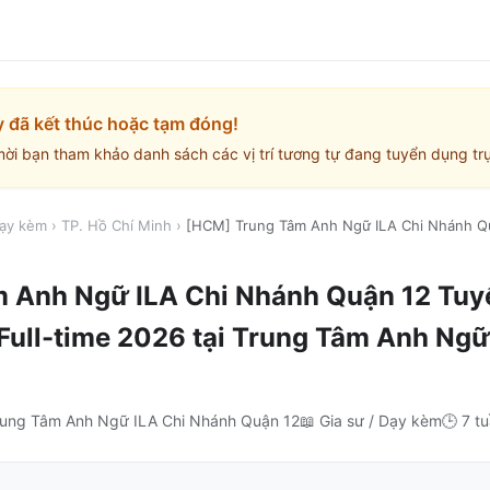
y đã kết thúc hoặc tạm đóng!
mời bạn tham khảo danh sách các vị trí tương tự đang tuyển dụng trự
Dạy kèm
›
TP. Hồ Chí Minh
›
[HCM] Trung Tâm Anh Ngữ ILA Chi Nhánh Q
 Anh Ngữ ILA Chi Nhánh Quận 12 Tuy
Full-time 2026
tại
Trung Tâm Anh Ngữ
rung Tâm Anh Ngữ ILA Chi Nhánh Quận 12
📖
Gia sư / Dạy kèm
🕒
7 t