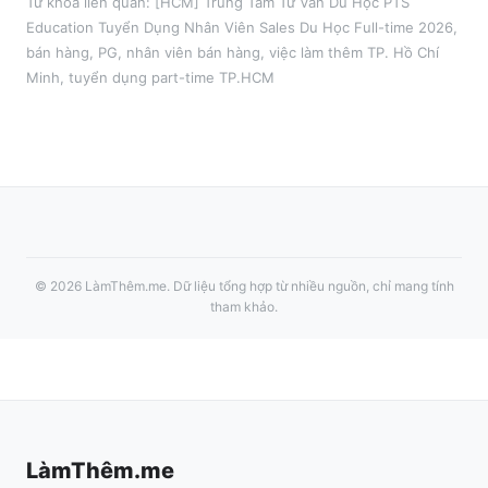
Từ khóa liên quan:
[HCM] Trung Tâm Tư Vấn Du Học PTS
Education Tuyển Dụng Nhân Viên Sales Du Học Full-time 2026
,
bán hàng, PG, nhân viên bán hàng
, việc làm thêm
TP. Hồ Chí
Minh
, tuyển dụng part-time
TP.HCM
©
2026
LàmThêm.me
. Dữ liệu tổng hợp từ nhiều nguồn, chỉ mang tính
tham khảo.
LàmThêm.me