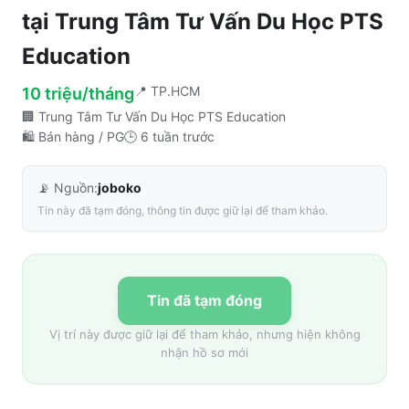
tại
Trung Tâm Tư Vấn Du Học PTS
Education
📍
TP.HCM
10 triệu/tháng
🏢
Trung Tâm Tư Vấn Du Học PTS Education
🛍️
Bán hàng / PG
🕒
6 tuần trước
📡 Nguồn:
joboko
Tin này đã tạm đóng, thông tin được giữ lại để tham khảo.
Tin đã tạm đóng
Vị trí này được giữ lại để tham khảo, nhưng hiện không
nhận hồ sơ mới