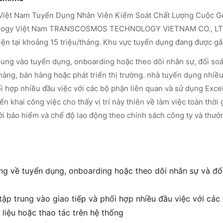
iệt Nam Tuyển Dụng Nhân Viên Kiểm Soát Chất Lượng Cuộc Gọi
gy Việt Nam TRANSCOSMOS TECHNOLOGY VIETNAM CO., LTD. là
iện tại khoảng 15 triệu/tháng. Khu vực tuyển dụng đang được gắ
rung vào tuyển dụng, onboarding hoặc theo dõi nhân sự, đối soát
hàng, bán hàng hoặc phát triển thị trường. nhà tuyển dụng nhiề
ối hợp nhiều đầu việc với các bộ phận liên quan và sử dụng Excel
iển khai công việc cho thấy vị trí này thiên về làm việc toàn thời 
ới bảo hiểm và chế độ lao động theo chính sách công ty và thưở
g về tuyển dụng, onboarding hoặc theo dõi nhân sự và đối 
tập trung vào giao tiếp và phối hợp nhiều đầu việc với các
 liệu hoặc thao tác trên hệ thống