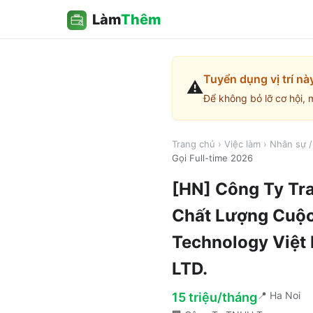
Làm
Thêm
Tuyển dụng vị trí nà
⚠️
Để không bỏ lỡ cơ hội, 
Trang chủ
›
Việc làm
›
Nhân sự 
Gọi Full-time 2026
[HN] Công Ty Tr
Chất Lượng Cuộc
Technology Vi
LTD.
📍
Ha Noi
15 triệu/tháng