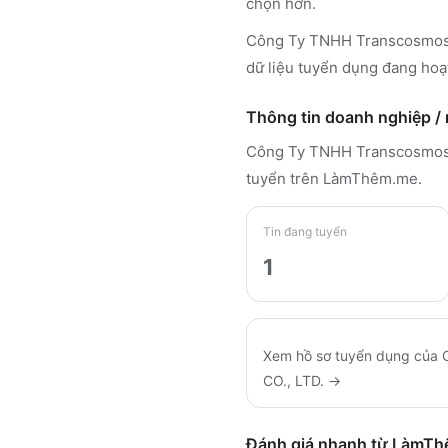
chọn hơn.
Công Ty TNHH Transcosmos
dữ liệu tuyển dụng đang hoạ
Thông tin doanh nghiệp /
Công Ty TNHH Transcosmo
tuyển trên LàmThêm.me
.
Tin đang tuyển
1
Xem hồ sơ tuyển dụng của
CO., LTD.
→
Đánh giá nhanh từ LàmT