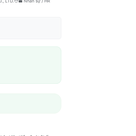
, LTD.
🧑‍💼
Nhân sự / HR