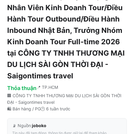
Nhân Viên Kinh Doanh Tour/Điều
Hành Tour Outbound/Điều Hành
Inbound Nhật Bản, Trưởng Nhóm
Kinh Doanh Tour Full-time 2026
tại
CÔNG TY TNHH THƯƠNG MẠI
DU LỊCH SÀI GÒN THỜI ĐẠI -
Saigontimes travel
📍
TP.HCM
Thỏa thuận
🏢
CÔNG TY TNHH THƯƠNG MẠI DU LỊCH SÀI GÒN THỜI
ĐẠI - Saigontimes travel
🛍️
Bán hàng / PG
🕒
6 tuần trước
📡 Nguồn:
joboko
Tin này đã tạm đóng, thông tin được giữ lại để tham khảo.