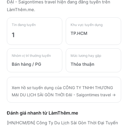
ĐẠI - Saigontimes travel
hiện đang đăng tuyển trên
LàmThêm.me
.
Tin đang tuyển
Khu vực tuyển dụng
TP.HCM
1
Nhóm vị trí thường tuyển
Mức lương hay gặp
Bán hàng / PG
Thỏa thuận
Xem hồ sơ tuyển dụng của
CÔNG TY TNHH THƯƠNG
MẠI DU LỊCH SÀI GÒN THỜI ĐẠI - Saigontimes travel
→
Đánh giá nhanh từ LàmThêm.me
[HN/HCM/ĐN] Công Ty Du Lịch Sài Gòn Thời Đại Tuyển