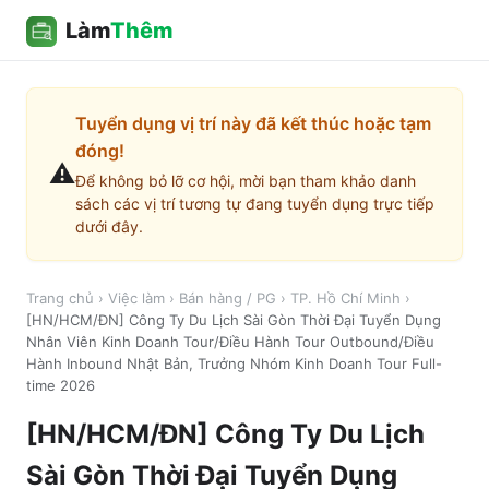
Làm
Thêm
Tuyển dụng vị trí này đã kết thúc hoặc tạm
đóng!
⚠️
Để không bỏ lỡ cơ hội, mời bạn tham khảo danh
sách các vị trí tương tự đang tuyển dụng trực tiếp
dưới đây.
Trang chủ
›
Việc làm
›
Bán hàng / PG
›
TP. Hồ Chí Minh
›
[HN/HCM/ĐN] Công Ty Du Lịch Sài Gòn Thời Đại Tuyển Dụng
Nhân Viên Kinh Doanh Tour/Điều Hành Tour Outbound/Điều
Hành Inbound Nhật Bản, Trưởng Nhóm Kinh Doanh Tour Full-
time 2026
[HN/HCM/ĐN] Công Ty Du Lịch
Sài Gòn Thời Đại Tuyển Dụng