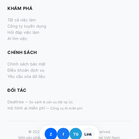
KHÁM PHÁ
Tất cả việc làm
Công ty tuyển dụng
Hỏi đáp việc làm
AI tìm việc
CHÍNH SÁCH
Chính sách bảo mật
Điều khoản dịch vụ
Yêu cầu xóa dữ liệu
ĐỐI TÁC
Dealtree
—
So sánh & săn ưu đãi tại Úc
mô hình ai miễn phí
—
Công cụ AI miễn phí
© 2024–
2026
LàmThêm.me. All rights reserved.
Z
f
TG
Link
Một sản phẩm dành cho người tìm việc thời vụ tại Việt Nam.