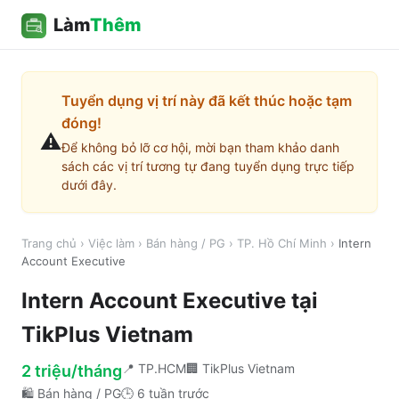
Làm
Thêm
Tuyển dụng vị trí này đã kết thúc hoặc tạm
đóng!
⚠️
Để không bỏ lỡ cơ hội, mời bạn tham khảo danh
sách các vị trí tương tự đang tuyển dụng trực tiếp
dưới đây.
Trang chủ
›
Việc làm
›
Bán hàng / PG
›
TP. Hồ Chí Minh
›
Intern
Account Executive
Intern Account Executive
tại
TikPlus Vietnam
📍
TP.HCM
🏢
TikPlus Vietnam
2 triệu/tháng
🛍️
Bán hàng / PG
🕒
6 tuần trước