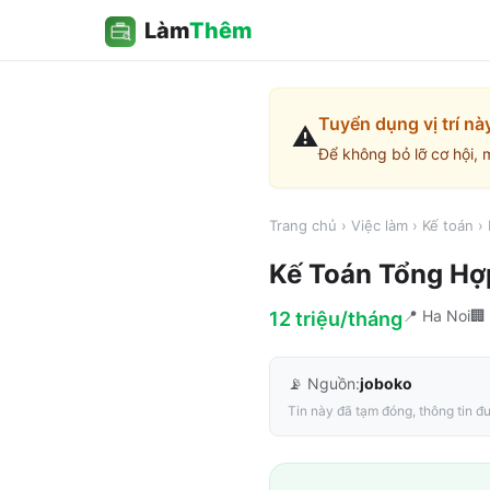
Làm
Thêm
Tuyển dụng vị trí nà
⚠️
Để không bỏ lỡ cơ hội, 
Trang chủ
›
Việc làm
›
Kế toán
›
Kế Toán Tổng Hợ
📍
Ha Noi
🏢
12 triệu/tháng
📡 Nguồn:
joboko
Tin này đã tạm đóng, thông tin đư