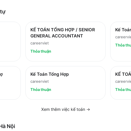
tự
KẾ TOÁN TỔNG HỢP / SENIOR
Kế Toá
GENERAL ACCOUNTANT
careervi
careerviet
Thỏa th
Thỏa thuận
nợ
Kế Toán Tổng Hợp
KẾ TO
careerviet
careervi
Thỏa thuận
Thỏa th
Xem thêm việc
kế toán
→
Hà Nội