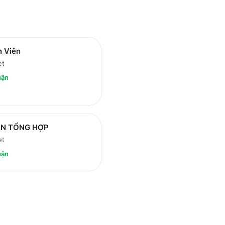
n Viên
et
uận
ÁN TỔNG HỢP
et
uận