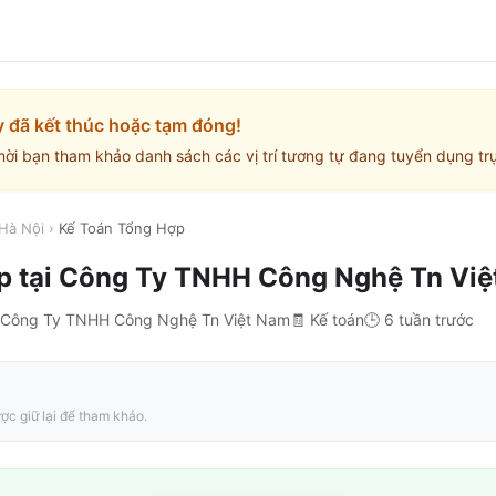
y đã kết thúc hoặc tạm đóng!
mời bạn tham khảo danh sách các vị trí tương tự đang tuyển dụng trự
Hà Nội
›
Kế Toán Tổng Hợp
p
tại
Công Ty TNHH Công Nghệ Tn Việ
Công Ty TNHH Công Nghệ Tn Việt Nam
🧾
Kế toán
🕒
6 tuần trước
ợc giữ lại để tham khảo.