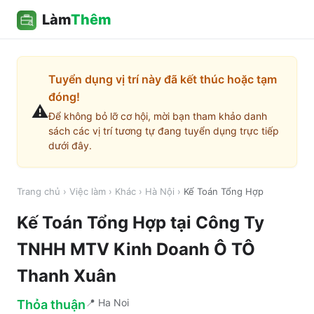
Làm
Thêm
Tuyển dụng vị trí này đã kết thúc hoặc tạm
đóng!
⚠️
Để không bỏ lỡ cơ hội, mời bạn tham khảo danh
sách các vị trí tương tự đang tuyển dụng trực tiếp
dưới đây.
Trang chủ
›
Việc làm
›
Khác
›
Hà Nội
›
Kế Toán Tổng Hợp
Kế Toán Tổng Hợp
tại
Công Ty
TNHH MTV Kinh Doanh Ô TÔ
Thanh Xuân
📍
Ha Noi
Thỏa thuận