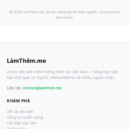
©
2026
LàmThêm.me
. Dữ liệu tổng hợp từ nhiều nguồn, chỉ mang tính
tham khảo.
LàmThêm.me
AI tìm việc làm thêm thông minh tại Việt Nam — tổng hợp việc
bán thời gian từ TopCV, VietnamWorks và nhiều nguồn khác.
Liên hệ:
contact@lamthem.me
KHÁM PHÁ
Tất cả việc làm
Công ty tuyển dụng
Hỏi đáp việc làm
AI tìm việc