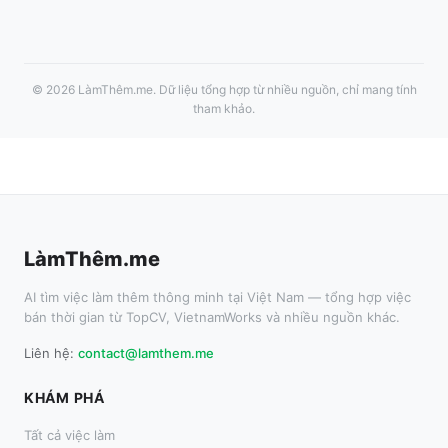
©
2026
LàmThêm.me
. Dữ liệu tổng hợp từ nhiều nguồn, chỉ mang tính
tham khảo.
LàmThêm.me
AI tìm việc làm thêm thông minh tại Việt Nam — tổng hợp việc
bán thời gian từ TopCV, VietnamWorks và nhiều nguồn khác.
Liên hệ:
contact@lamthem.me
KHÁM PHÁ
Tất cả việc làm