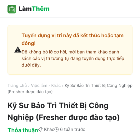
Làm
Thêm
Tuyển dụng vị trí này đã kết thúc hoặc tạm
đóng!
⚠️
Để không bỏ lỡ cơ hội, mời bạn tham khảo danh
sách các vị trí tương tự đang tuyển dụng trực tiếp
dưới đây.
Trang chủ
›
Việc làm
›
Khác
›
Kỹ Sư Bảo Trì Thiết Bị Công Nghiệp
(Fresher được đào tạo)
Kỹ Sư Bảo Trì Thiết Bị Công
Nghiệp (Fresher được đào tạo)
📋
Khác
🕒
6 tuần trước
Thỏa thuận