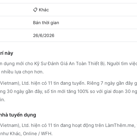
📋
Khác
Bán thời gian
26/6/2026
rí này
ển dụng mới cho Kỹ Sư Đánh Giá An Toàn Thiết Bị. Người tìm vi
 nhiều lựa chọn hơn.
ietnam), Ltd. hiện có 11 tin đang tuyển. Riêng 7 ngày gần đây gh
ong 30 ngày gần đây, số tin mới tăng 100% so với giai đoạn 30 n
in.
 nhà tuyển dụng
Vietnam), Ltd.
hiện có 11 tin đang hoạt động trên LàmThêm.me
,
 như Khác, Online / WFH
.