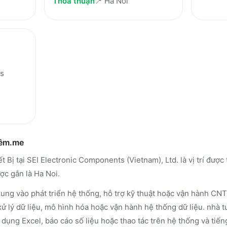
Thỏa thuận
📍
Ha Noi
ts
hêm.me
 Bị tại SEI Electronic Components (Vietnam), Ltd. là vị trí đượ
c gắn là Ha Noi.
ung vào phát triển hệ thống, hỗ trợ kỹ thuật hoặc vận hành CNT
xử lý dữ liệu, mô hình hóa hoặc vận hành hệ thống dữ liệu. nhà
 dụng Excel, báo cáo số liệu hoặc thao tác trên hệ thống và ti