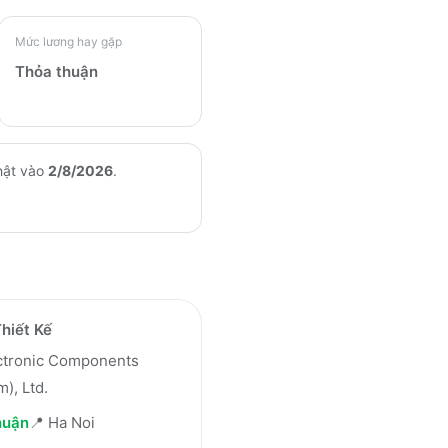
Mức lương hay gặp
Thỏa thuận
hật vào
2/8/2026
.
hiết Kế
ctronic Components
m), Ltd.
huận
📍
Ha Noi