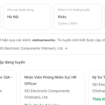
Khu vực tuyển dụng
Nhóm vị trí thường tuyển
Hà Nội
Khác
Online / WFH
t hiện qua các kênh:
vietnamworks
.
Tin tuyển mới nhất được cập n
SEI Electronic Components (Vietnam), Ltd.
→
iệp đang tuyển
er (QA -
Nhân Viên Phòng Nhân Sự/ HR
Kỹ Sư T
Officer
SEI Ele
ts
SEI Electronic Components
(Vietna
(Vietnam), Ltd.
Thỏa t