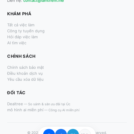
Liên hệ:
contact@lamthem.me
KHÁM PHÁ
Tất cả việc làm
Công ty tuyển dụng
Hỏi đáp việc làm
AI tìm việc
CHÍNH SÁCH
Chính sách bảo mật
Điều khoản dịch vụ
Yêu cầu xóa dữ liệu
ĐỐI TÁC
Dealtree
—
So sánh & săn ưu đãi tại Úc
mô hình ai miễn phí
—
Công cụ AI miễn phí
© 2024–
2026
LàmThêm.me. All rights reserved.