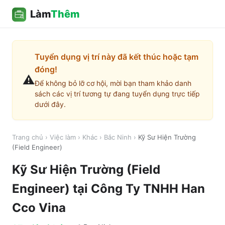
Làm
Thêm
Tuyển dụng vị trí này đã kết thúc hoặc tạm
đóng!
⚠️
Để không bỏ lỡ cơ hội, mời bạn tham khảo danh
sách các vị trí tương tự đang tuyển dụng trực tiếp
dưới đây.
Trang chủ
›
Việc làm
›
Khác
›
Bắc Ninh
›
Kỹ Sư Hiện Trường
(Field Engineer)
Kỹ Sư Hiện Trường (Field
Engineer)
tại
Công Ty TNHH Han
Cco Vina