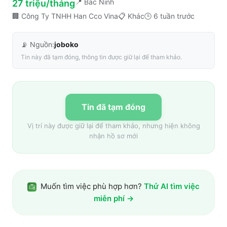
📍
Bac Ninh
27 triệu/tháng
🏢
Công Ty TNHH Han Cco Vina
📋
Khác
🕒
6 tuần trước
📡 Nguồn:
joboko
Tin này đã tạm đóng, thông tin được giữ lại để tham khảo.
Tin đã tạm đóng
Vị trí này được giữ lại để tham khảo, nhưng hiện không
nhận hồ sơ mới
Muốn tìm việc phù hợp hơn?
Thử AI tìm việc
miễn phí →