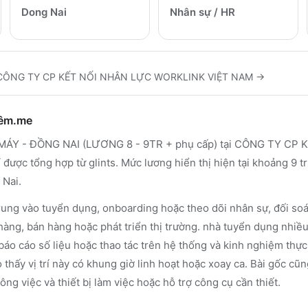
Dong Nai
Nhân sự / HR
CÔNG TY CP KẾT NỐI NHÂN LỰC WORKLINK VIỆT NAM
→
hêm.me
ÁY - ĐỒNG NAI (LƯƠNG 8 - 9TR + phụ cấp) tại CÔNG TY CP
được tổng hợp từ glints. Mức lương hiển thị hiện tại khoảng 9 t
 Nai.
rung vào tuyển dụng, onboarding hoặc theo dõi nhân sự, đối soát
hàng, bán hàng hoặc phát triển thị trường. nhà tuyển dụng nhiề
báo cáo số liệu hoặc thao tác trên hệ thống và kinh nghiệm thực 
 thấy vị trí này có khung giờ linh hoạt hoặc xoay ca. Bài gốc cũ
công việc và thiết bị làm việc hoặc hỗ trợ công cụ cần thiết.