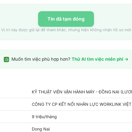
Tin đã tạm đóng
Vị trí này được giữ lại để tham khảo, nhưng hiện không nhận hồ sơ mới
Muốn tìm việc phù hợp hơn?
Thử AI tìm việc miễn phí →
KỸ THUẬT VIÊN VẬN HÀNH MÁY - ĐỒNG NAI (LƯƠN
CÔNG TY CP KẾT NỐI NHÂN LỰC WORKLINK VIỆ
9 triệu/tháng
Dong Nai