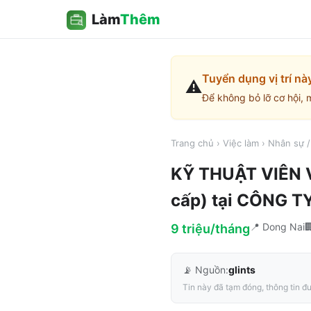
Làm
Thêm
Tuyển dụng vị trí nà
⚠️
Để không bỏ lỡ cơ hội, 
Trang chủ
›
Việc làm
›
Nhân sự 
KỸ THUẬT VIÊN 
cấp)
tại
CÔNG TY
📍
Dong Nai

9 triệu/tháng
📡 Nguồn:
glints
Tin này đã tạm đóng, thông tin đư