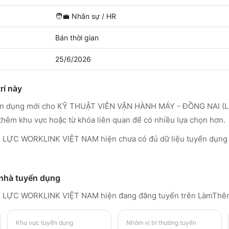
🧑‍💼
Nhân sự / HR
Bán thời gian
25/6/2026
rí này
uyển dụng mới cho KỸ THUẬT VIÊN VẬN HÀNH MÁY - ĐỒNG NAI (L
thêm khu vực hoặc từ khóa liên quan để có nhiều lựa chọn hơn.
ỰC WORKLINK VIỆT NAM hiện chưa có đủ dữ liệu tuyển dụng đ
 nhà tuyển dụng
 LỰC WORKLINK VIỆT NAM
hiện đang đăng tuyển trên LàmTh
Khu vực tuyển dụng
Nhóm vị trí thường tuyển