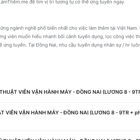
n LàmThêm.me
để tìm vị trí tương tự có thể ứng tuyển ngay
ững ngành nghề phổ biến nhất cho việc làm thêm tại Việt Nam. 
g viên muốn hiểu nhanh bối cảnh tuyển dụng, lọc công việc th
ể ứng tuyển.
Tại Đồng Nai, nhu cầu tuyển dụng nhân sự / hr luôn
KỸ THUẬT VIÊN VẬN HÀNH MÁY - ĐỒNG NAI (LƯƠNG 8 - 9TR 
T VIÊN VẬN HÀNH MÁY - ĐỒNG NAI (LƯƠNG 8 - 9TR + phụ 