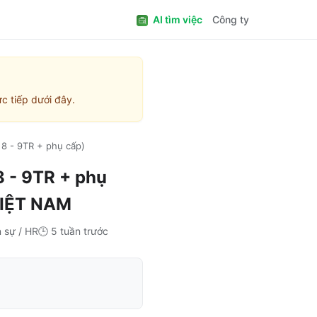
AI tìm việc
Công ty
c tiếp dưới đây.
 - 9TR + phụ cấp)
- 9TR + phụ
IỆT NAM
 sự / HR
🕒
5 tuần trước