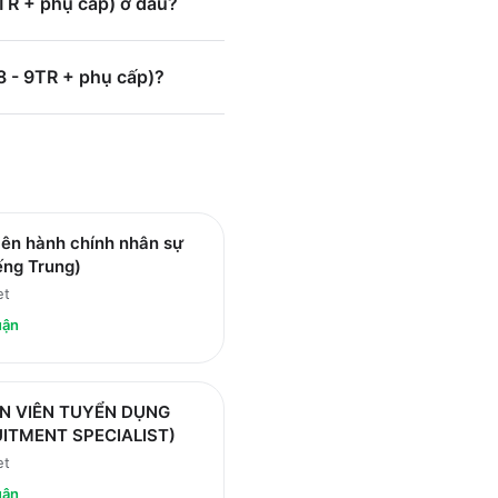
R + phụ cấp) ở đâu?
- 9TR + phụ cấp)?
iên hành chính nhân sự
iếng Trung)
et
uận
N VIÊN TUYỂN DỤNG
ITMENT SPECIALIST)
et
uận