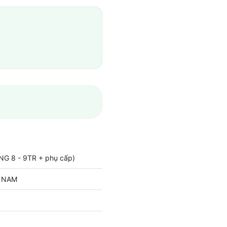
G 8 - 9TR + phụ cấp)
T NAM