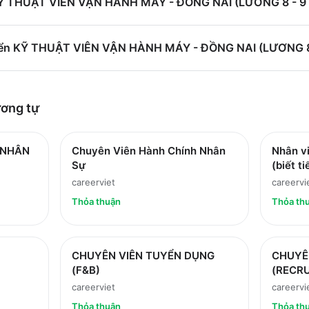
 KỸ THUẬT VIÊN VẬN HÀNH MÁY - ĐỒNG NAI (LƯƠNG 8 - 9T
yển KỸ THUẬT VIÊN VẬN HÀNH MÁY - ĐỒNG NAI (LƯƠNG 8 
ơng tự
 NHÂN
Chuyên Viên Hành Chính Nhân
Nhân v
Sự
(biết t
careerviet
careervi
Thỏa thuận
Thỏa th
CHUYÊN VIÊN TUYỂN DỤNG
CHUYÊ
(F&B)
(RECRU
careerviet
careervi
Thỏa thuận
Thỏa th