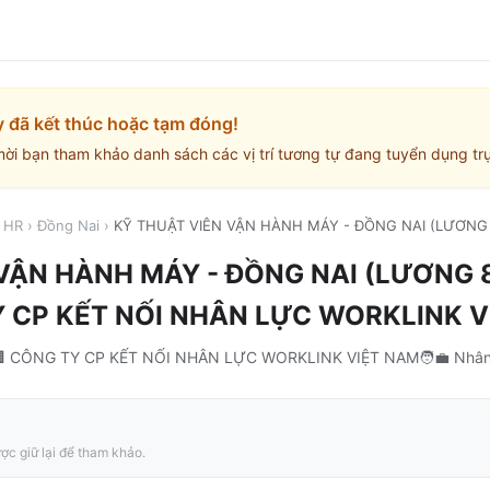
y đã kết thúc hoặc tạm đóng!
mời bạn tham khảo danh sách các vị trí tương tự đang tuyển dụng trự
/ HR
›
Đồng Nai
›
KỸ THUẬT VIÊN VẬN HÀNH MÁY - ĐỒNG NAI (LƯƠNG 8
VẬN HÀNH MÁY - ĐỒNG NAI (LƯƠNG 8 
 CP KẾT NỐI NHÂN LỰC WORKLINK V

CÔNG TY CP KẾT NỐI NHÂN LỰC WORKLINK VIỆT NAM
🧑‍💼
Nhân
ợc giữ lại để tham khảo.