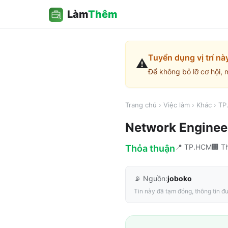
Làm
Thêm
Tuyển dụng vị trí nà
⚠️
Để không bỏ lỡ cơ hội, 
Trang chủ
›
Việc làm
›
Khác
›
TP
Network Enginee
📍
TP.HCM
🏢
T
Thỏa thuận
📡 Nguồn:
joboko
Tin này đã tạm đóng, thông tin đư