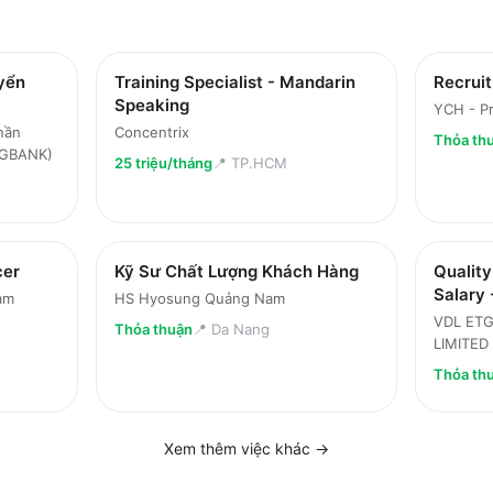
yển
Training Specialist - Mandarin
Recrui
Speaking
YCH - Pr
hần
Concentrix
Thỏa th
(PGBANK)
25 triệu/tháng
📍
TP.HCM
cer
Kỹ Sư Chất Lượng Khách Hàng
Quality
Salary
am
HS Hyosung Quảng Nam
VDL ET
Thỏa thuận
📍
Da Nang
LIMITED
Thỏa th
Xem thêm việc
khác
→