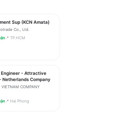
tment Sup (KCN Amata)
otrade Co., Ltd.
uận
📍
TP.HCM
 Engineer - Attractive
 - Netherlands Company
G VIETNAM COMPANY
uận
📍
Hai Phong