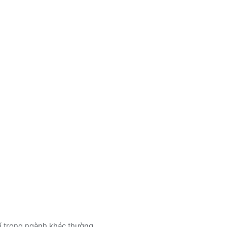
rí trong ngành
khác
thường