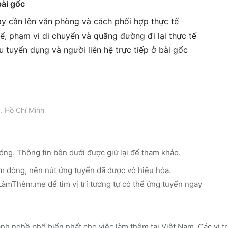
bài gốc
gày cần lên văn phòng và cách phối hợp thực tế
ể, phạm vi di chuyển và quãng đường đi lại thực tế
êu tuyển dụng và người liên hệ trực tiếp ở bài gốc
. Hồ Chí Minh
óng. Thông tin bên dưới được giữ lại để tham khảo.
m đóng, nên nút ứng tuyển đã được vô hiệu hóa.
n LàmThêm.me
để tìm vị trí tương tự có thể ứng tuyển ngay
nh nghề phổ biến nhất cho việc làm thêm tại Việt Nam. Các vị t