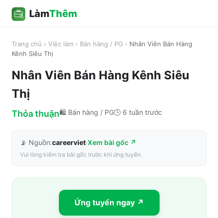
Làm
Thêm
Trang chủ
›
Việc làm
›
Bán hàng / PG
›
Nhân Viên Bán Hàng
Kênh Siêu Thị
Nhân Viên Bán Hàng Kênh Siêu
Thị
🛍️
Bán hàng / PG
🕒
6 tuần trước
Thỏa thuận
📡 Nguồn:
careerviet
·
Xem bài gốc ↗
Vui lòng kiểm tra bài gốc trước khi ứng tuyển.
Ứng tuyển ngay ↗