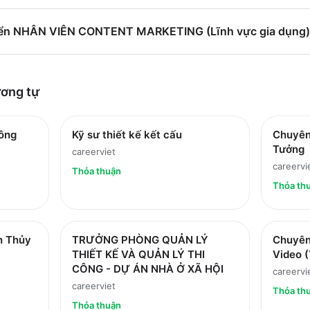
yển NHÂN VIÊN CONTENT MARKETING (Lĩnh vực gia dụng
ơng tự
Công
Kỹ sư thiết kế kết cấu
Chuyên
Tưởng
careerviet
careervi
Thỏa thuận
Thỏa th
h Thủy
TRƯỞNG PHÒNG QUẢN LÝ
Chuyên
THIẾT KẾ VÀ QUẢN LÝ THI
Video (
CÔNG - DỰ ÁN NHÀ Ở XÃ HỘI
careervi
careerviet
Thỏa th
Thỏa thuận