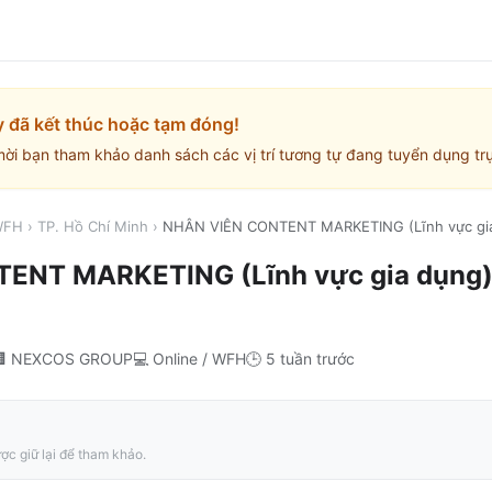
y đã kết thúc hoặc tạm đóng!
mời bạn tham khảo danh sách các vị trí tương tự đang tuyển dụng trự
 WFH
›
TP. Hồ Chí Minh
›
NHÂN VIÊN CONTENT MARKETING (Lĩnh vực gi
ENT MARKETING (Lĩnh vực gia dụng
🏢
NEXCOS GROUP
💻
Online / WFH
🕒
5 tuần trước
ợc giữ lại để tham khảo.