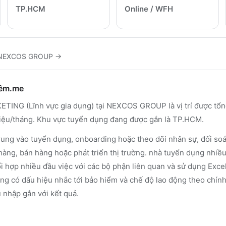
TP.HCM
Online / WFH
NEXCOS GROUP
→
hêm.me
G (Lĩnh vực gia dụng) tại NEXCOS GROUP là vị trí được tổng
triệu/tháng. Khu vực tuyển dụng đang được gắn là TP.HCM.
rung vào tuyển dụng, onboarding hoặc theo dõi nhân sự, đối soát
hàng, bán hàng hoặc phát triển thị trường. nhà tuyển dụng nhiề
ối hợp nhiều đầu việc với các bộ phận liên quan và sử dụng Excel
ũng có dấu hiệu nhắc tới bảo hiểm và chế độ lao động theo chín
 nhập gắn với kết quả.