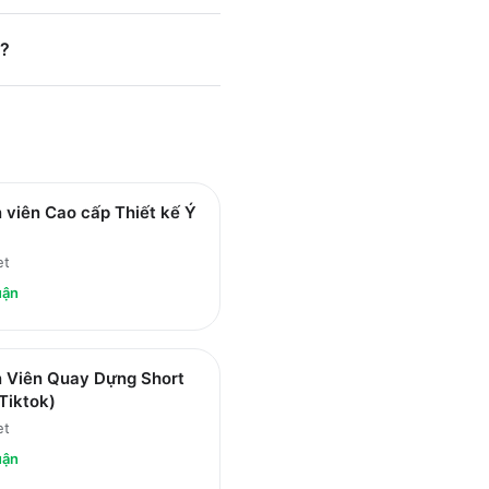
)?
 viên Cao cấp Thiết kế Ý
et
uận
 Viên Quay Dựng Short
Tiktok)
et
uận