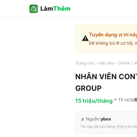
Làm
Thêm
Tuyển dụng vị trí nà
⚠️
Để không bỏ lỡ cơ hội, 
Trang chủ
›
Việc làm
›
Online /
NHÂN VIÊN CONT
GROUP
📍
TP.HCM
15 triệu/tháng
📡 Nguồn:
ybox
Tin này đã tạm đóng, thông tin đư