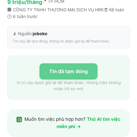
📍
TP.HCM
9 triệu/tháng
🏢
CÔNG TY TNHH THƯƠNG MẠI DỊCH VỤ HRK
🧾
Kế toán
🕒
6 tuần trước
📡 Nguồn:
joboko
Tin này đã tạm đóng, thông tin được giữ lại để tham khảo.
Tin đã tạm đóng
Vị trí này được giữ lại để tham khảo, nhưng hiện không
nhận hồ sơ mới
Muốn tìm việc phù hợp hơn?
Thử AI tìm việc
miễn phí →