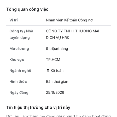
Tổng quan công việc
Vị trí
Nhân viên Kế toán Công nợ
Công ty / Nhà
CÔNG TY TNHH THƯƠNG MẠI
tuyển dụng
DỊCH VỤ HRK
Mức lương
9 triệu/tháng
Khu vực
TP.HCM
Ngành nghề
🧾
Kế toán
Hình thức
Bán thời gian
Ngày đăng
25/6/2026
Tín hiệu thị trường cho vị trí này
Dữ liệu LàmThêm.me đang ghi nhận 1 tin đang hoạt động