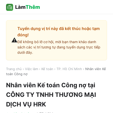
Làm
Thêm
Tuyển dụng vị trí này đã kết thúc hoặc tạm
đóng!
⚠️
Để không bỏ lỡ cơ hội, mời bạn tham khảo danh
sách các vị trí tương tự đang tuyển dụng trực tiếp
dưới đây.
Trang chủ
›
Việc làm
›
Kế toán
›
TP. Hồ Chí Minh
›
Nhân viên Kế
toán Công nợ
Nhân viên Kế toán Công nợ
tại
CÔNG TY TNHH THƯƠNG MẠI
DỊCH VỤ HRK