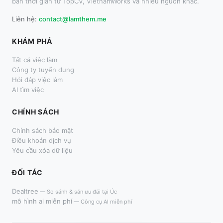
bán thời gian từ TopCV, VietnamWorks và nhiều nguồn khác.
Liên hệ:
contact@lamthem.me
KHÁM PHÁ
Tất cả việc làm
Công ty tuyển dụng
Hỏi đáp việc làm
AI tìm việc
CHÍNH SÁCH
Chính sách bảo mật
Điều khoản dịch vụ
Yêu cầu xóa dữ liệu
ĐỐI TÁC
Dealtree
—
So sánh & săn ưu đãi tại Úc
mô hình ai miễn phí
—
Công cụ AI miễn phí