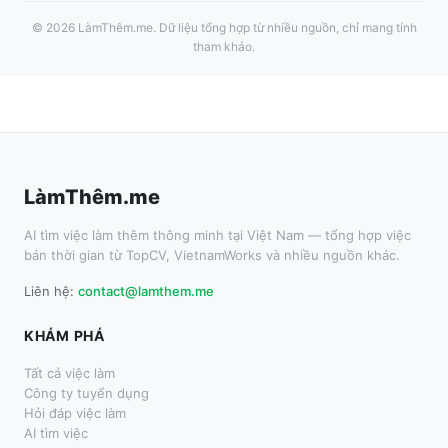
©
2026
LàmThêm.me
. Dữ liệu tổng hợp từ nhiều nguồn, chỉ mang tính
tham khảo.
LàmThêm.me
AI tìm việc làm thêm thông minh tại Việt Nam — tổng hợp việc
bán thời gian từ TopCV, VietnamWorks và nhiều nguồn khác.
Liên hệ:
contact@lamthem.me
KHÁM PHÁ
Tất cả việc làm
Công ty tuyển dụng
Hỏi đáp việc làm
AI tìm việc