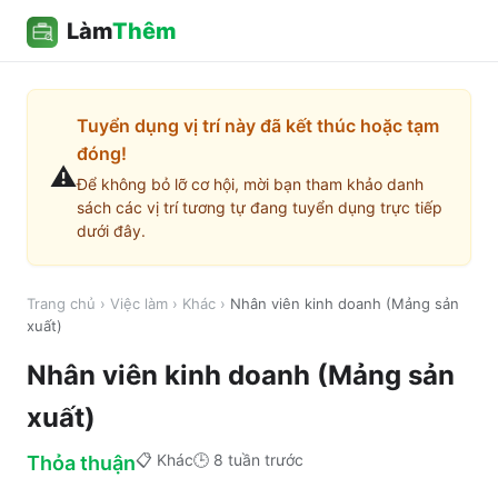
Làm
Thêm
Tuyển dụng vị trí này đã kết thúc hoặc tạm
đóng!
⚠️
Để không bỏ lỡ cơ hội, mời bạn tham khảo danh
sách các vị trí tương tự đang tuyển dụng trực tiếp
dưới đây.
Trang chủ
›
Việc làm
›
Khác
›
Nhân viên kinh doanh (Mảng sản
xuất)
Nhân viên kinh doanh (Mảng sản
xuất)
📋
Khác
🕒
8 tuần trước
Thỏa thuận