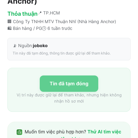
Anchor)
📍
TP.HCM
Thỏa thuận
🏢
Công Ty TNHH MTV Thuận Nhĩ (Nhà Hàng Anchor)
🛍️
Bán hàng / PG
🕒
6 tuần trước
📡 Nguồn:
joboko
Tin này đã tạm đóng, thông tin được giữ lại để tham khảo.
Tin đã tạm đóng
Vị trí này được giữ lại để tham khảo, nhưng hiện không
nhận hồ sơ mới
Muốn tìm việc phù hợp hơn?
Thử AI tìm việc