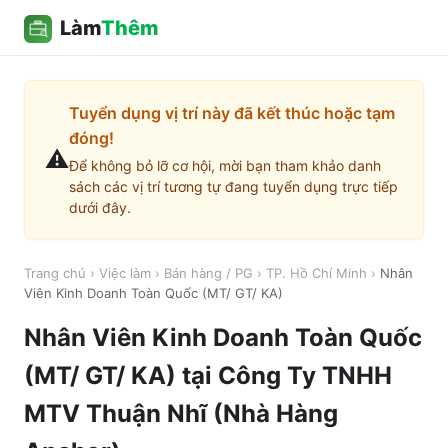
Làm
Thêm
Tuyển dụng vị trí này đã kết thúc hoặc tạm
đóng!
⚠️
Để không bỏ lỡ cơ hội, mời bạn tham khảo danh
sách các vị trí tương tự đang tuyển dụng trực tiếp
dưới đây.
Trang chủ
›
Việc làm
›
Bán hàng / PG
›
TP. Hồ Chí Minh
›
Nhân
Viên Kinh Doanh Toàn Quốc (MT/ GT/ KA)
Nhân Viên Kinh Doanh Toàn Quốc
(MT/ GT/ KA)
tại
Công Ty TNHH
MTV Thuận Nhĩ (Nhà Hàng